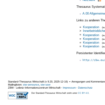
Thesaurus Systemat
A.00 Allgemeinw
Links zu anderen Th
=
Kooperation
(a
>
Innerbetrieblich
=
Kooperation
(a
=
Kooperation
(a
=
Kooperation
(a
=
Kooperation
(a
Persistenter Identif
http://zbw.eu
Standard-Thesaurus Wirtschaft (v
9.20
,
2025-12-16
) ▪ Anregungen und Kommentar
Mailinglisten:
stw-announce
,
stw-user
ZBW - Leibniz-Informationszentrum Wirtschaft
-
Impressum
-
Datenschutz
Der Standard-Thesaurus Wirtschaft steht unter
CC BY 4.0
.