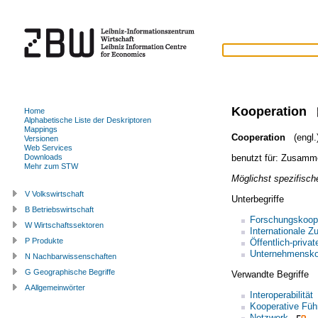
Kooperation
Home
Alphabetische Liste der Deskriptoren
Mappings
Cooperation
(engl.
Versionen
Web Services
benutzt für:
Zusamme
Downloads
Mehr zum STW
Möglichst spezifische
V Volkswirtschaft
Unterbegriffe
B Betriebswirtschaft
Forschungskoop
W Wirtschaftssektoren
Internationale 
P Produkte
Öffentlich-priva
Unternehmensko
N Nachbarwissenschaften
G Geographische Begriffe
Verwandte Begriffe
A Allgemeinwörter
Interoperabilität
Kooperative Füh
Netzwerk