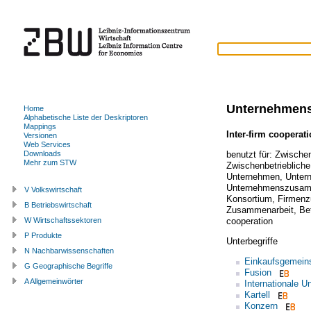
Unternehmens
Home
Alphabetische Liste der Deskriptoren
Mappings
Inter-firm cooperat
Versionen
Web Services
benutzt für:
Zwischen
Downloads
Mehr zum STW
Zwischenbetriebliche
Unternehmen
,
Unter
Unternehmenszusam
V Volkswirtschaft
Konsortium
,
Firmenz
B Betriebswirtschaft
Zusammenarbeit
,
Be
cooperation
W Wirtschaftssektoren
P Produkte
Unterbegriffe
N Nachbarwissenschaften
Einkaufsgemein
G Geographische Begriffe
Fusion
A Allgemeinwörter
Internationale 
Kartell
Konzern