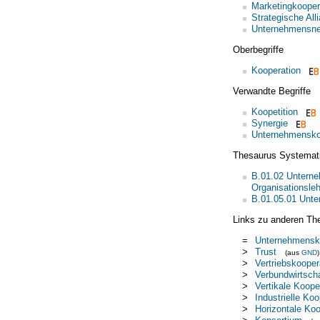
Marketingkooper
Strategische All
Unternehmensne
Oberbegriffe
Kooperation
Verwandte Begriffe
Koopetition
Synergie
Unternehmensko
Thesaurus Systemat
B.01.02 Unterne
Organisationsleh
B.01.05.01 Unt
Links zu anderen Th
=
Unternehmensk
>
Trust
(aus
GND
)
>
Vertriebskooper
>
Verbundwirtscha
>
Vertikale Koope
>
Industrielle Koo
>
Horizontale Koo