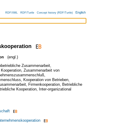
English
RDF/XML
RDF/Turtle
Concept history (RDF/Turtle)
kooperation
ion
(engl.)
betriebliche Zusammenarbeit
,
 Kooperation
,
Zusammenarbeit von
nehmenszusammenschluß
,
menschluss
,
Kooperation von Betrieben
,
usammenarbeit
,
Firmenkooperation
,
Betriebliche
triebliche Kooperation
,
Inter-organizational
schaft
Unternehmenskooperation