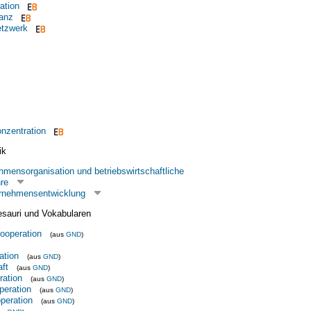
ation
ianz
tzwerk
nzentration
ik
hmensorganisation und betriebswirtschaftliche
re
ernehmensentwicklung
esauri und Vokabularen
ooperation
(aus
GND
)
ation
(aus
GND
)
ft
(aus
GND
)
ration
(aus
GND
)
peration
(aus
GND
)
peration
(aus
GND
)