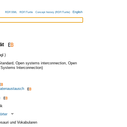
English
RDF/XML
RDF/Turtle
Concept history (RDF/Turtle)
ät
gl.)
Standard
,
Open systems interconnection
,
Open
Systems Interconnection)
Datenaustausch
g
ik
örter
esauri und Vokabularen