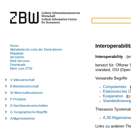
Interoperabilit
Home
Alphabetische Liste der Deskriptoren
Mappings
Interoperability
(en
Versionen
Web Services
benutzt für:
Offener 
Downloads
Mehr zum STW
standard
,
OSI (Open 
Verwandte Begriffe
V Volkswirtschaft
Computernetz
B Betriebswirtschaft
Elektronischer 
W Wirtschaftssektoren
Kooperation
P Produkte
Standardisierun
N Nachbarwissenschaften
Thesaurus Systemat
G Geographische Begriffe
A.00 Allgemeinw
A Allgemeinwörter
Links zu anderen Th