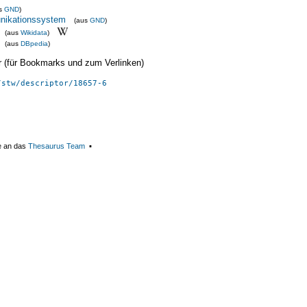
us
GND
)
nikationssystem
(aus
GND
)
(aus
Wikidata
)
(aus
DBpedia
)
ier (für Bookmarks und zum Verlinken)
/stw/descriptor/18657-6
e an das
Thesaurus Team
▪