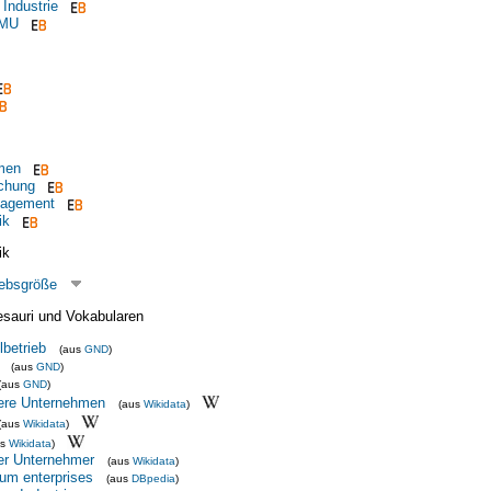
 Industrie
KMU
men
schung
nagement
ik
ik
iebsgröße
esauri und Vokabularen
lbetrieb
(aus
GND
)
(aus
GND
)
(aus
GND
)
lere Unternehmen
(aus
Wikidata
)
(aus
Wikidata
)
us
Wikidata
)
her Unternehmer
(aus
Wikidata
)
um enterprises
(aus
DBpedia
)