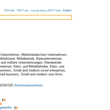
English
RDF/XML
RDF/Turtle
Concept history (RDF/Turtle)
s Unternehmen
,
Mittelständisches Unternehmen
,
Mittelstand
,
Mittelbetrieb
,
Kleinunternehmen
,
e und mittlere Unternehmungen
,
Kleinbetrieb
,
ernehmen
,
Klein- und Mittelbetriebe
,
Klein- und
business
,
Small and medium-sized enterprises
,
zed business
,
Small and medium size firms
,
ENUTZE
Kleinstunternehmen
ngewerbe