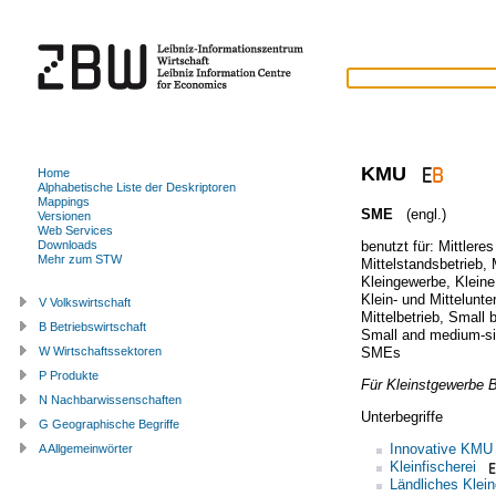
KMU
Home
Alphabetische Liste der Deskriptoren
Mappings
SME
(engl.)
Versionen
Web Services
benutzt für:
Mittlere
Downloads
Mehr zum STW
Mittelstandsbetrieb
,
Kleingewerbe
,
Klein
Klein- und Mittelunt
V Volkswirtschaft
Mittelbetrieb
,
Small 
B Betriebswirtschaft
Small and medium-si
SMEs
W Wirtschaftssektoren
P Produkte
Für Kleinstgewerbe
B
N Nachbarwissenschaften
Unterbegriffe
G Geographische Begriffe
Innovative KMU
A Allgemeinwörter
Kleinfischerei
Ländliches Klei