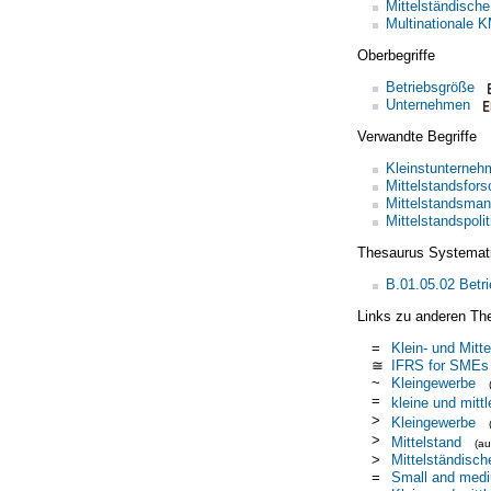
Mittelständische
Multinationale 
Oberbegriffe
Betriebsgröße
Unternehmen
Verwandte Begriffe
Kleinstunterneh
Mittelstandsfor
Mittelstandsma
Mittelstandspolit
Thesaurus Systemat
B.01.05.02 Betr
Links zu anderen Th
=
Klein- und Mitte
≅
IFRS for SMEs
~
Kleingewerbe
=
kleine und mitt
>
Kleingewerbe
>
Mittelstand
(a
>
Mittelständisc
=
Small and medi