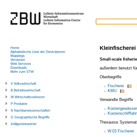
Kleinfischerei
Home
Alphabetische Liste der Deskriptoren
Mappings
Small-scale fisheri
Versionen
Web Services
außerdem benutzt fü
Downloads
Mehr zum STW
Oberbegriffe
V Volkswirtschaft
Fischerei
KMU
B Betriebswirtschaft
W Wirtschaftssektoren
Verwandte Begriffe
P Produkte
Küstengewässer
N Nachbarwissenschaften
Küstenschifffahr
G Geographische Begriffe
Thesaurus Systemat
A Allgemeinwörter
W.03 Fischerei