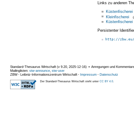
Links zu anderen Th
=
Küstenfischerei
=
Kleinfischerei
=
Küstenfischerei
Persistenter Identif
http://zbw.eu
Standard-Thesaurus Wirtschaft (v
9.20
,
2025-12-16
) ▪ Anregungen und Kommentar
Mailinglisten:
stw-announce
,
stw-user
ZBW - Leibniz-Informationszentrum Wirtschaft
-
Impressum
-
Datenschutz
Der Standard-Thesaurus Wirtschaft steht unter
CC BY 4.0
.