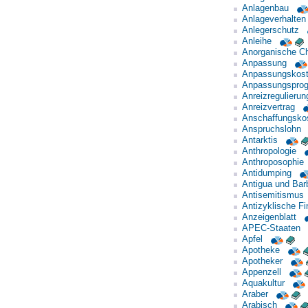
Anlagenbau
Anlageverhalten
Anlegerschutz
Anleihe
Anorganische Ch
Anpassung
Anpassungskos
Anpassungspro
Anreizregulierun
Anreizvertrag
Anschaffungsko
Anspruchslohn
Antarktis
Anthropologie
Anthroposophie
Antidumping
Antigua und Bar
Antisemitismus
Antizyklische Fi
Anzeigenblatt
APEC-Staaten
Apfel
Apotheke
Apotheker
Appenzell
Aquakultur
Araber
Arabisch