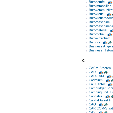
Büroberufe
Büroimmobilien
Bürokommunikat
Bürokratie
Bürokratietheori
Büromaschine
Büromaschinenin
Büromaterial
Büromöbel
Bürowirtschaft
Burundi
Business Angel
Business Histor
C
CACM-Staaten
CAD
CAD-CAM
Cadmium
Call Center
Cambridger Sch
Camping und Ju
Cannabis
Capital Asset Pr
CAQ
CARICOM-Staat
CAS