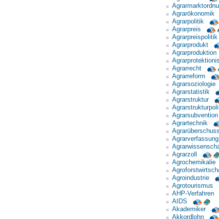
Agrarmarktordn
Agrarökonomik
Agrarpolitik
Agrarpreis
Agrarpreispolitik
Agrarprodukt
Agrarproduktion
Agrarprotektion
Agrarrecht
Agrarreform
Agrarsoziologie
Agrarstatistik
Agrarstruktur
Agrarstrukturpoli
Agrarsubvention
Agrartechnik
Agrarüberschus
Agrarverfassung
Agrarwissenscha
Agrarzoll
Agrochemikalie
Agroforstwirtsch
Agroindustrie
Agrotourismus
AHP-Verfahren
AIDS
Akademiker
Akkordlohn