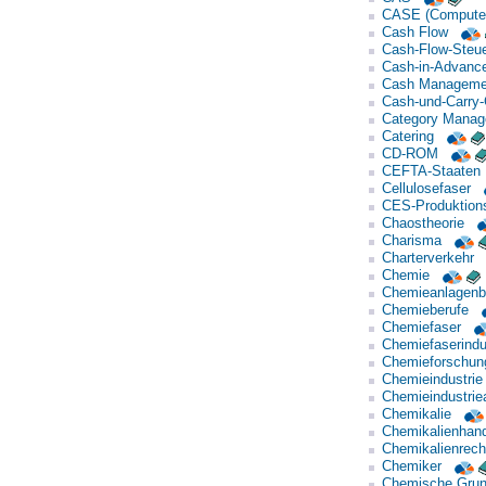
CASE (Computer-
Cash Flow
Cash-Flow-Steu
Cash-in-Advanc
Cash Manageme
Cash-und-Carry
Category Mana
Catering
CD-ROM
CEFTA-Staaten
Cellulosefaser
CES-Produktions
Chaostheorie
Charisma
Charterverkehr
Chemie
Chemieanlagen
Chemieberufe
Chemiefaser
Chemiefaserindu
Chemieforschun
Chemieindustrie
Chemieindustrie
Chemikalie
Chemikalienhan
Chemikalienrech
Chemiker
Chemische Grund