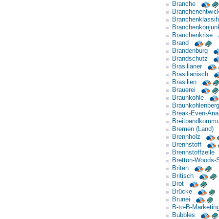
Branche
Branchenentwic
Branchenklassifi
Branchenkonjunk
Branchenkrise
Brand
Brandenburg
Brandschutz
Brasilianer
Brasilianisch
Brasilien
Brauerei
Braunkohle
Braunkohlenber
Break-Even-Ana
Breitbandkommu
Bremen (Land)
Brennholz
Brennstoff
Brennstoffzelle
Bretton-Woods-
Briten
Britisch
Brot
Brücke
Brunei
B-to-B-Marketin
Bubbles