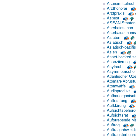
Arzneimittelrech
Arzthonorar
Arztpraxis
Asbest
ASEAN-Staaten
Aserbaidschan
Aserbaidschani
Asiaten
Asiatisch
Asiatisch-pazif
Asien
Asset-backed se
Assoziierung
Asylrecht
Asymmetrische I
Atlantischer Oz
Atomare Abrüst
Atomwaffe
Audioprodukt
Aufbauorganisat
Aufforstung
Aufklärung
Aufsichtsbehörd
Aufsichtsrat
Aufstrebende Mä
Auftrag
Auftragsabwickl
Auftragsfertigun