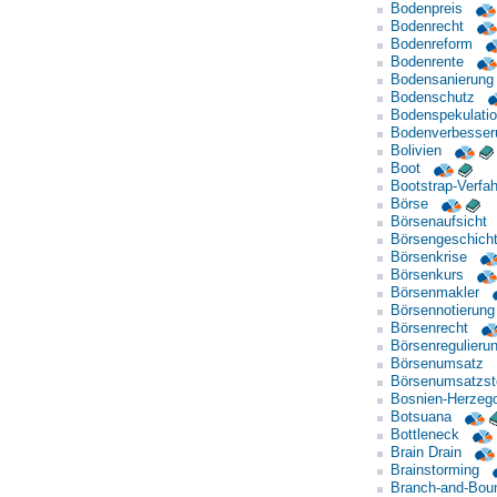
Bodenpreis
Bodenrecht
Bodenreform
Bodenrente
Bodensanierung
Bodenschutz
Bodenspekulati
Bodenverbesser
Bolivien
Boot
Bootstrap-Verfa
Börse
Börsenaufsicht
Börsengeschich
Börsenkrise
Börsenkurs
Börsenmakler
Börsennotierung
Börsenrecht
Börsenregulieru
Börsenumsatz
Börsenumsatzst
Bosnien-Herzeg
Botsuana
Bottleneck
Brain Drain
Brainstorming
Branch-and-Boun