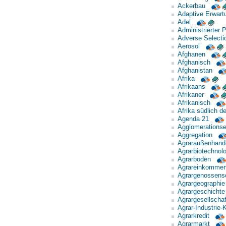
Ackerbau
Adaptive Erwart
Adel
Administrierter P
Adverse Selecti
Aerosol
Afghanen
Afghanisch
Afghanistan
Afrika
Afrikaans
Afrikaner
Afrikanisch
Afrika südlich d
Agenda 21
Agglomerationse
Aggregation
Agraraußenhand
Agrarbiotechnolo
Agrarboden
Agrareinkomme
Agrargenossens
Agrargeographie
Agrargeschichte
Agrargesellschaf
Agrar-Industrie
Agrarkredit
Agrarmarkt