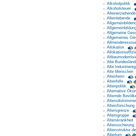
Alkoholpolitik
Alkoholsteuer
Alleinerziehende
Alleinlebende
Allgemeinbilden
Allgemeinbildun
Allgemeine Ges
Allgemeines Gle
Allmenderessou
Allokation
Allokationseffiz
Altbaumodernisi
Alte Bundesländ
Alte Industriereg
Alte Menschen
Altenheim
Altenhilfe
Altenpolitik
Alternative Öko
Alternde Bevölk
Altersdiskrimini
Altersforschung
Altersgrenze
Altersgruppe
Alterskrankheit
Alterssicherung
Altersstruktur d
Altertum