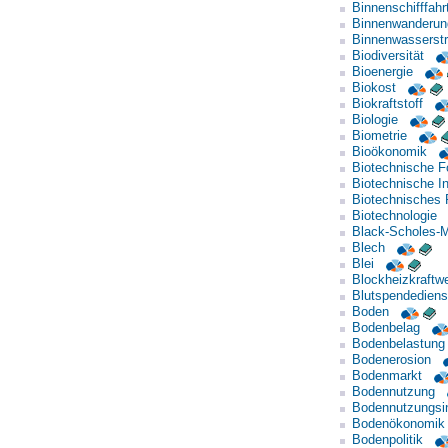
Binnenschifffahr
Binnenwanderun
Binnenwasserst
Biodiversität
Bioenergie
Biokost
Biokraftstoff
Biologie
Biometrie
Bioökonomik
Biotechnische F
Biotechnische In
Biotechnisches 
Biotechnologie
Black-Scholes-M
Blech
Blei
Blockheizkraftw
Blutspendediens
Boden
Bodenbelag
Bodenbelastung
Bodenerosion
Bodenmarkt
Bodennutzung
Bodennutzungsin
Bodenökonomik
Bodenpolitik