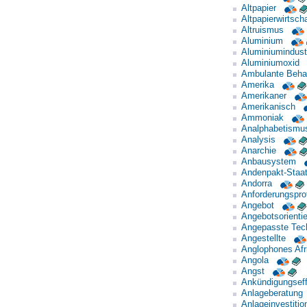
Altpapier
Altpapierwirtscha
Altruismus
Aluminium
Aluminiumindust
Aluminiumoxid
Ambulante Beha
Amerika
Amerikaner
Amerikanisch
Ammoniak
Analphabetismu
Analysis
Anarchie
Anbausystem
Andenpakt-Staa
Andorra
Anforderungsprof
Angebot
Angebotsorientie
Angepasste Tec
Angestellte
Anglophones Afr
Angola
Angst
Ankündigungseff
Anlageberatung
Anlageinvestitio