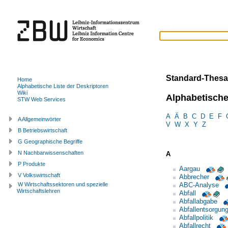
Standard-Thesa
Home
Alphabetische Liste der Deskriptoren
Wiki
Alphabetische
STW Web Services
A
Ä
B
C
D
E
F
A Allgemeinwörter
V
W
X
Y
Z
B Betriebswirtschaft
G Geographische Begriffe
N Nachbarwissenschaften
A
P Produkte
Aargau
V Volkswirtschaft
Abbrecher
ABC-Analyse
W Wirtschaftssektoren und spezielle
Wirtschaftslehren
Abfall
Abfallabgabe
Abfallentsorgun
Abfallpolitik
Abfallrecht