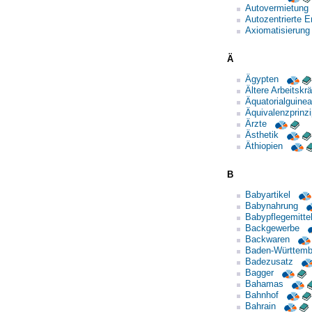
Autovermietung
Autozentrierte E
Axiomatisierung
Ä
Ägypten
Ältere Arbeitskrä
Äquatorialguinea
Äquivalenzprinzi
Ärzte
Ästhetik
Äthiopien
B
Babyartikel
Babynahrung
Babypflegemitte
Backgewerbe
Backwaren
Baden-Württemb
Badezusatz
Bagger
Bahamas
Bahnhof
Bahrain