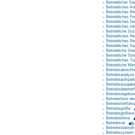
Betrieblicher St
Betriebliches A
Betriebliches B
Betriebliches F
Betriebliches 
Betriebliches I
Betriebliche Soz
Betriebliches 
Betriebliches Re
Betriebliches S
Betriebliche Sta
Betriebliche Stö
Betriebliches T
Betriebliche We
Betriebsabrechn
Betriebsanalyse
Betriebsaufspal
Betriebsausgab
Betriebsdatener
Betriebsergebni
Betriebsform de
Betriebsfortführ
Betriebsgröße
Betriebsgrößenst
Betriebsklima
Betriebsrat
Betriebsstatistik
Betriebssystem