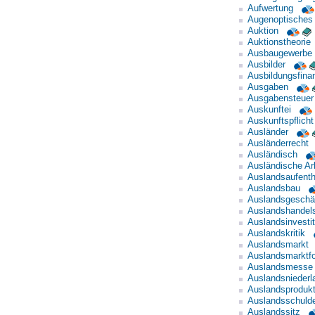
Aufwertung
Augenoptisches
Auktion
Auktionstheorie
Ausbaugewerbe
Ausbilder
Ausbildungsfina
Ausgaben
Ausgabensteuer
Auskunftei
Auskunftspflicht
Ausländer
Ausländerrecht
Ausländisch
Ausländische Arb
Auslandsaufenth
Auslandsbau
Auslandsgeschä
Auslandshande
Auslandsinvestit
Auslandskritik
Auslandsmarkt
Auslandsmarktf
Auslandsmesse
Auslandsniederl
Auslandsprodukt
Auslandsschuld
Auslandssitz