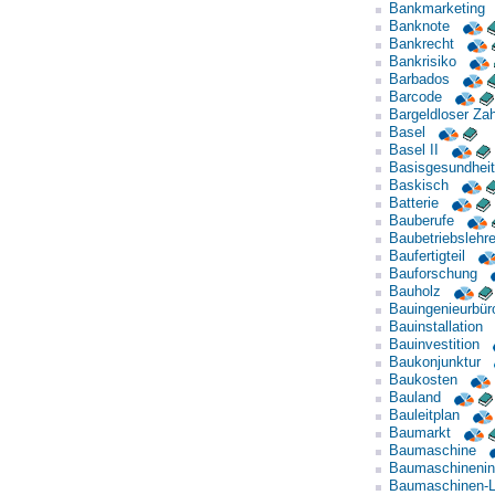
Bankmarketing
Banknote
Bankrecht
Bankrisiko
Barbados
Barcode
Bargeldloser Za
Basel
Basel II
Basisgesundhei
Baskisch
Batterie
Bauberufe
Baubetriebslehr
Baufertigteil
Bauforschung
Bauholz
Bauingenieurbür
Bauinstallation
Bauinvestition
Baukonjunktur
Baukosten
Bauland
Bauleitplan
Baumarkt
Baumaschine
Baumaschinenin
Baumaschinen-L