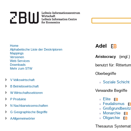
Adel
Home
Alphabetische Liste der Deskriptoren
Mappings
Aristocracy
(engl.)
Versionen
Web Services
benutzt für:
Rittertu
Downloads
Mehr zum STW
Oberbegriffe
V Volkswirtschaft
Soziale Schicht
B Betriebswirtschaft
Verwandte Begriffe
W Wirtschaftssektoren
Elite
P Produkte
Feudalismus
N Nachbarwissenschaften
Großgrundbesitz
G Geographische Begriffe
Monarchie
Oligarchie
A Allgemeinwörter
Thesaurus Systemat