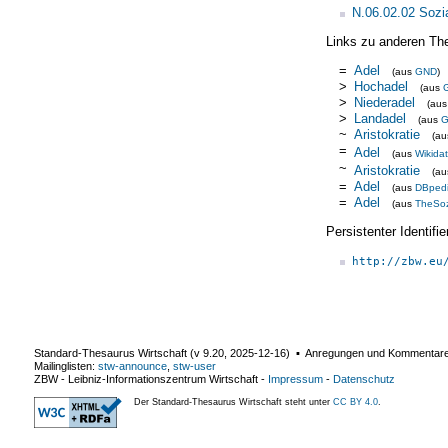
N.06.02.02 Sozi
Links zu anderen Th
=
Adel
(aus
GND
)
>
Hochadel
(aus
>
Niederadel
(au
>
Landadel
(aus
~
Aristokratie
(a
=
Adel
(aus
Wikida
~
Aristokratie
(a
=
Adel
(aus
DBped
=
Adel
(aus
TheSo
Persistenter Identif
http://zbw.eu
Standard-Thesaurus Wirtschaft (v
9.20
,
2025-12-16
) ▪ Anregungen und Kommentar
Mailinglisten:
stw-announce
,
stw-user
ZBW - Leibniz-Informationszentrum Wirtschaft
-
Impressum
-
Datenschutz
Der Standard-Thesaurus Wirtschaft steht unter
CC BY 4.0
.