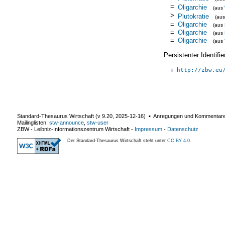
=
Oligarchie
(aus
>
Plutokratie
(au
=
Oligarchie
(aus
=
Oligarchie
(aus
=
Oligarchie
(aus
Persistenter Identif
http://zbw.eu
Standard-Thesaurus Wirtschaft (v
9.20
,
2025-12-16
) ▪ Anregungen und Kommentar
Mailinglisten:
stw-announce
,
stw-user
ZBW - Leibniz-Informationszentrum Wirtschaft
-
Impressum
-
Datenschutz
Der Standard-Thesaurus Wirtschaft steht unter
CC BY 4.0
.