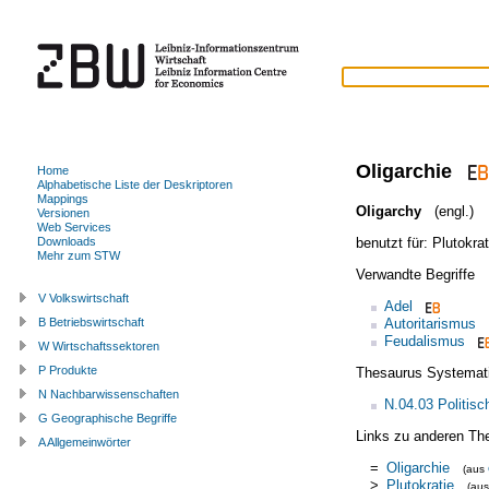
Oligarchie
Home
Alphabetische Liste der Deskriptoren
Mappings
Oligarchy
(engl.)
Versionen
Web Services
benutzt für:
Plutokrat
Downloads
Mehr zum STW
Verwandte Begriffe
V Volkswirtschaft
Adel
Autoritarismus
B Betriebswirtschaft
Feudalismus
W Wirtschaftssektoren
P Produkte
Thesaurus Systemat
N Nachbarwissenschaften
N.04.03 Politis
G Geographische Begriffe
Links zu anderen Th
A Allgemeinwörter
=
Oligarchie
(aus
>
Plutokratie
(au