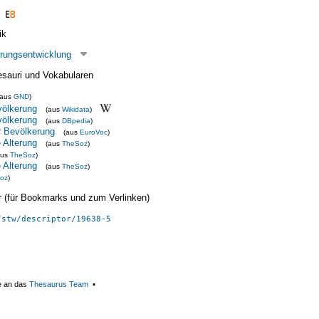
ik
rungsentwicklung
esauri und Vokabularen
(aus
GND
)
völkerung
(aus
Wikidata
)
völkerung
(aus
DBpedia
)
r Bevölkerung
(aus
EuroVoc
)
 Alterung
(aus
TheSoz
)
aus
TheSoz
)
 Alterung
(aus
TheSoz
)
oz
)
ier (für Bookmarks und zum Verlinken)
/stw/descriptor/19638-5
e an das
Thesaurus Team
▪