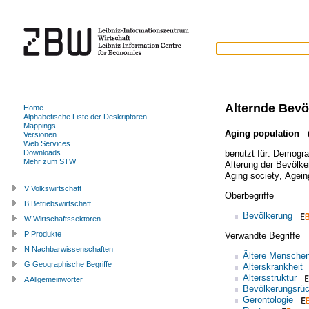
Alternde Bevö
Home
Alphabetische Liste der Deskriptoren
Mappings
Aging population
(
Versionen
Web Services
benutzt für:
Demograp
Downloads
Mehr zum STW
Alterung der Bevölke
Aging society
,
Agein
V Volkswirtschaft
Oberbegriffe
B Betriebswirtschaft
Bevölkerung
W Wirtschaftssektoren
P Produkte
Verwandte Begriffe
N Nachbarwissenschaften
Ältere Mensche
G Geographische Begriffe
Alterskrankheit
Altersstruktur
A Allgemeinwörter
Bevölkerungsrü
Gerontologie