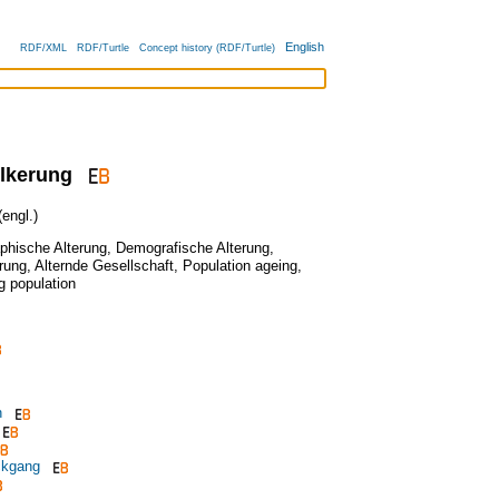
English
RDF/XML
RDF/Turtle
Concept history (RDF/Turtle)
lkerung
engl.)
hische Alterung
,
Demografische Alterung
,
rung
,
Alternde Gesellschaft
,
Population ageing
,
g population
n
ckgang