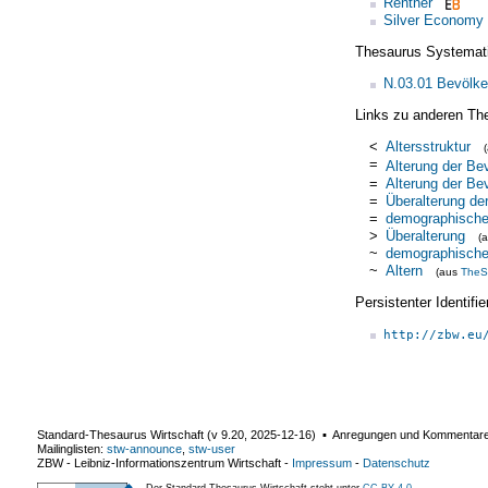
Rentner
Silver Economy
Thesaurus Systemat
N.03.01 Bevölke
Links zu anderen Th
<
Altersstruktur
=
Alterung der Be
=
Alterung der Be
=
Überalterung de
=
demographische
>
Überalterung
(
~
demographische
~
Altern
(aus
TheS
Persistenter Identif
http://zbw.eu
Standard-Thesaurus Wirtschaft (v
9.20
,
2025-12-16
) ▪ Anregungen und Kommentar
Mailinglisten:
stw-announce
,
stw-user
ZBW - Leibniz-Informationszentrum Wirtschaft
-
Impressum
-
Datenschutz
Der Standard-Thesaurus Wirtschaft steht unter
CC BY 4.0
.