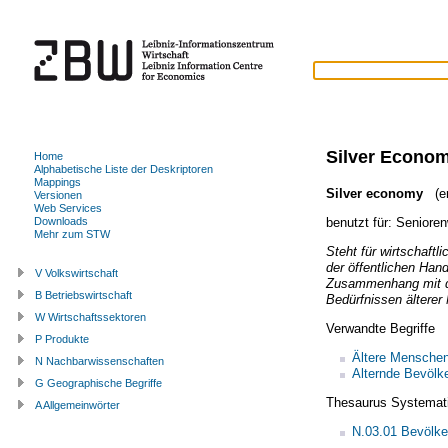
Silver Econo
Home
Alphabetische Liste der Deskriptoren
Mappings
Silver economy
(en
Versionen
Web Services
benutzt für:
Senioren
Downloads
Mehr zum STW
Steht für wirtschaft
der öffentlichen Han
V Volkswirtschaft
Zusammenhang mit d
B Betriebswirtschaft
Bedürfnissen ältere
W Wirtschaftssektoren
Verwandte Begriffe
P Produkte
Ältere Mensche
N Nachbarwissenschaften
Alternde Bevölk
G Geographische Begriffe
Thesaurus Systemat
A Allgemeinwörter
N.03.01 Bevölke