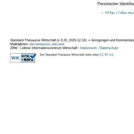
Persistenter Identif
http://zbw.eu
Standard-Thesaurus Wirtschaft (v
9.20
,
2025-12-16
) ▪ Anregungen und Kommentar
Mailinglisten:
stw-announce
,
stw-user
ZBW - Leibniz-Informationszentrum Wirtschaft
-
Impressum
-
Datenschutz
Der Standard-Thesaurus Wirtschaft steht unter
CC BY 4.0
.