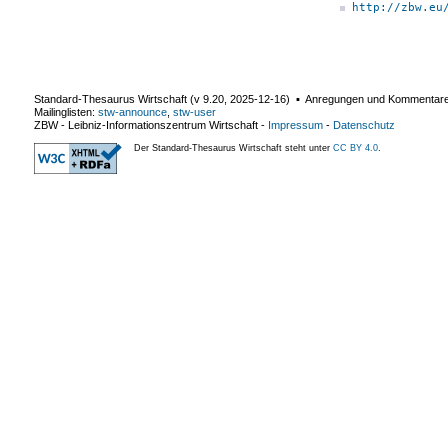
http://zbw.eu
Standard-Thesaurus Wirtschaft (v
9.20
,
2025-12-16
) ▪ Anregungen und Kommentar
Mailinglisten:
stw-announce
,
stw-user
ZBW - Leibniz-Informationszentrum Wirtschaft
-
Impressum
-
Datenschutz
Der Standard-Thesaurus Wirtschaft steht unter
CC BY 4.0
.