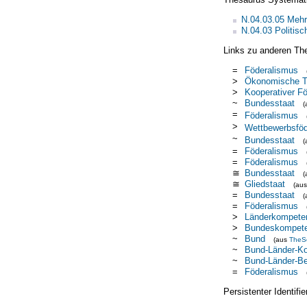
N.04.03.05 Meh
N.04.03 Politis
Links zu anderen Th
=
Föderalismus
>
Ökonomische Th
>
Kooperativer F
~
Bundesstaat
(
=
Föderalismus
>
Wettbewerbsföd
~
Bundesstaat
(
=
Föderalismus
=
Föderalismus
≅
Bundesstaat
(
≅
Gliedstaat
(au
=
Bundesstaat
(
=
Föderalismus
>
Länderkompete
>
Bundeskompet
~
Bund
(aus
TheS
~
Bund-Länder-K
~
Bund-Länder-B
=
Föderalismus
Persistenter Identif