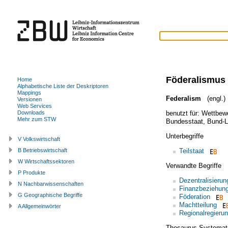
Föderalismus
Home
Alphabetische Liste der Deskriptoren
Mappings
Federalism
(engl.)
Versionen
Web Services
benutzt für:
Wettbewe
Downloads
Mehr zum STW
Bundesstaat
,
Bund-L
Unterbegriffe
V Volkswirtschaft
Teilstaat
B Betriebswirtschaft
W Wirtschaftssektoren
Verwandte Begriffe
P Produkte
Dezentralisierun
N Nachbarwissenschaften
Finanzbeziehun
G Geographische Begriffe
Föderation
Machtteilung
A Allgemeinwörter
Regionalregieru
Thesaurus Systemat