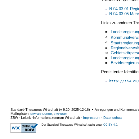
N.04.03.01 Regi
N.04.03.05 Meh
Links zu anderen Th
=
Landesregierun
>
Kommunalverwa
<
Staatsregierung
=
Regionalverwal
≅
Gebietskörpers
=
Landesregierun
=
Bezirksregierun
Persistenter Identif
http://zbw.eu
Standard-Thesaurus Wirtschaft (v
9.20
,
2025-12-16
) ▪ Anregungen und Kommentar
Mailinglisten:
stw-announce
,
stw-user
ZBW - Leibniz-Informationszentrum Wirtschaft
-
Impressum
-
Datenschutz
Der Standard-Thesaurus Wirtschaft steht unter
CC BY 4.0
.