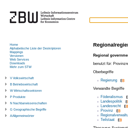
Regionalregie
Home
Alphabetische Liste der Deskriptoren
Mappings
Regional governme
Versionen
Web Services
benutzt für:
Provinzr
Downloads
Mehr zum STW
Oberbegriffe
V Volkswirtschaft
Regierung
B Betriebswirtschaft
Verwandte Begriffe
W Wirtschaftssektoren
Föderalismus
P Produkte
Landespolitik
N Nachbarwissenschaften
Landesrecht
G Geographische Begriffe
Provinz
Regionalverwalt
A Allgemeinwörter
Teilstaat
Thesaurus Systemat