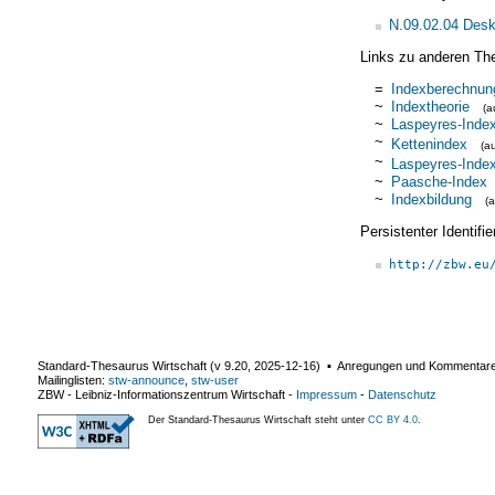
N.09.02.04 Deskr
Links zu anderen Th
=
Indexberechnun
~
Indextheorie
(
~
Laspeyres-Inde
~
Kettenindex
(a
~
Laspeyres-Inde
~
Paasche-Index
~
Indexbildung
(
Persistenter Identif
http://zbw.eu
Standard-Thesaurus Wirtschaft (v
9.20
,
2025-12-16
) ▪ Anregungen und Kommentar
Mailinglisten:
stw-announce
,
stw-user
ZBW - Leibniz-Informationszentrum Wirtschaft
-
Impressum
-
Datenschutz
Der Standard-Thesaurus Wirtschaft steht unter
CC BY 4.0
.