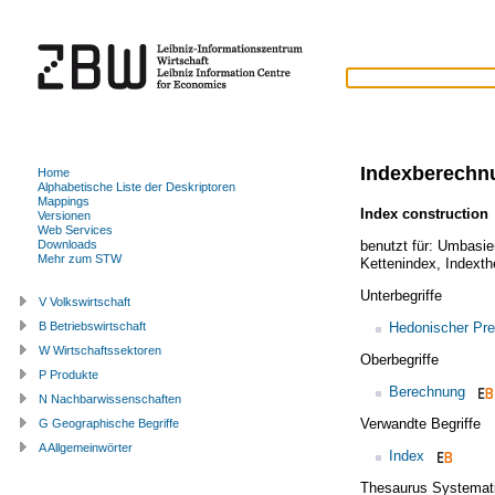
Indexberechn
Home
Alphabetische Liste der Deskriptoren
Mappings
Index construction
Versionen
Web Services
benutzt für:
Umbasie
Downloads
Mehr zum STW
Kettenindex
,
Indexth
Unterbegriffe
V Volkswirtschaft
Hedonischer Pre
B Betriebswirtschaft
W Wirtschaftssektoren
Oberbegriffe
P Produkte
Berechnung
N Nachbarwissenschaften
Verwandte Begriffe
G Geographische Begriffe
A Allgemeinwörter
Index
Thesaurus Systemat