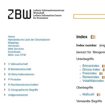
Index
Home
Alphabetische Liste der Deskriptoren
Mappings
Index number
(engl
Versionen
Web Services
benutzt für:
Mengeni
Downloads
Mehr zum STW
Unterbegriffe
V Volkswirtschaft
Börsenindex
Divisia Index
B Betriebswirtschaft
Preisindex
W Wirtschaftssektoren
Rentenindex
P Produkte
Volatilitätsindex
N Nachbarwissenschaften
Oberbegriffe
G Geographische Begriffe
Maßzahl
A Allgemeinwörter
Verwandte Begriffe