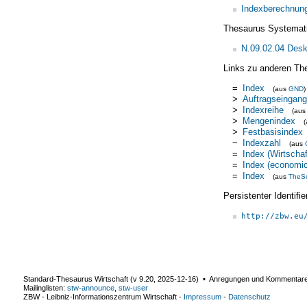
Indexberechnun
Thesaurus Systemat
N.09.02.04 Deskr
Links zu anderen Th
=
Index
(aus
GND
)
>
Auftragseingan
>
Indexreihe
(au
>
Mengenindex
>
Festbasisindex
~
Indexzahl
(aus
=
Index (Wirtschaf
=
Index (economi
=
Index
(aus
TheS
Persistenter Identif
http://zbw.eu
Standard-Thesaurus Wirtschaft (v
9.20
,
2025-12-16
) ▪ Anregungen und Kommentar
Mailinglisten:
stw-announce
,
stw-user
ZBW - Leibniz-Informationszentrum Wirtschaft
-
Impressum
-
Datenschutz