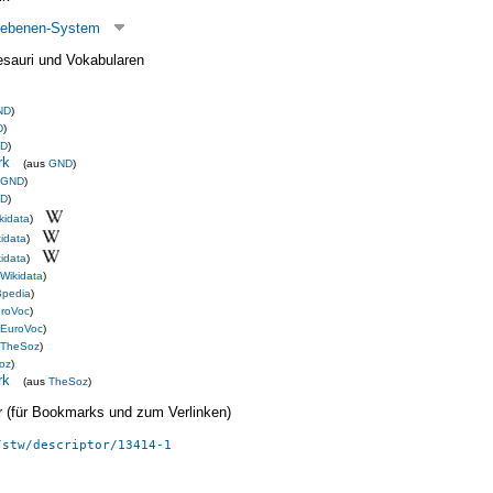
rebenen-System
esauri und Vokabularen
ND
)
D
)
D
)
rk
(aus
GND
)
GND
)
D
)
kidata
)
idata
)
idata
)
Wikidata
)
pedia
)
roVoc
)
EuroVoc
)
TheSoz
)
oz
)
rk
(aus
TheSoz
)
ier (für Bookmarks und zum Verlinken)
/stw/descriptor/13414-1