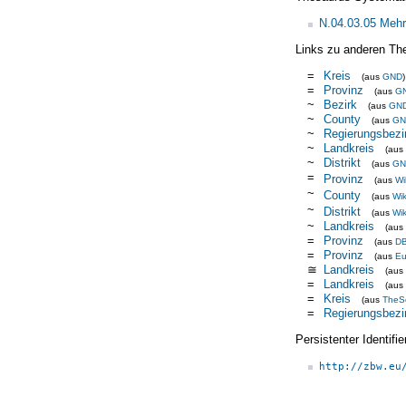
N.04.03.05 Meh
Links zu anderen Th
=
Kreis
(aus
GND
)
=
Provinz
(aus
G
~
Bezirk
(aus
GN
~
County
(aus
GN
~
Regierungsbezi
~
Landkreis
(aus
~
Distrikt
(aus
GN
=
Provinz
(aus
Wi
~
County
(aus
Wik
~
Distrikt
(aus
Wik
~
Landkreis
(aus
=
Provinz
(aus
DB
=
Provinz
(aus
Eu
≅
Landkreis
(aus
=
Landkreis
(aus
=
Kreis
(aus
TheS
=
Regierungsbezi
Persistenter Identif
http://zbw.eu