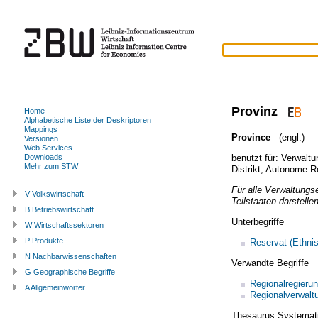
Provinz
Home
Alphabetische Liste der Deskriptoren
Mappings
Province
(engl.)
Versionen
Web Services
benutzt für:
Verwaltu
Downloads
Mehr zum STW
Distrikt
,
Autonome R
Für alle Verwaltungse
V Volkswirtschaft
Teilstaaten darstellen
B Betriebswirtschaft
Unterbegriffe
W Wirtschaftssektoren
P Produkte
Reservat (Ethni
N Nachbarwissenschaften
Verwandte Begriffe
G Geographische Begriffe
Regionalregieru
A Allgemeinwörter
Regionalverwalt
Thesaurus Systemat