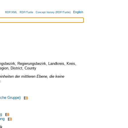
English
RDF/XML
RDF/Turtle
Concept history (RDF/Turtle)
ngsbezirk
,
Regierungsbezirk
,
Landkreis
,
Kreis
,
egion
,
District
,
County
inheiten der mittleren Ebene, die keine
.
sche Gruppe)
ng
ung
ik