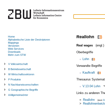
Reallohn
Home
Alphabetische Liste der Deskriptoren
Mappings
Real wages
(engl.)
Versionen
Web Services
Oberbegriffe
Downloads
Mehr zum STW
Lohn
V Volkswirtschaft
Verwandte Begriffe
B Betriebswirtschaft
Kaufkraft
W Wirtschaftssektoren
Thesaurus Systemat
P Produkte
N Nachbarwissenschaften
V.13.04 Lohn
G Geographische Begriffe
Links zu anderen Th
A Allgemeinwörter
=
Reallohn
(aus
G
>
Reallohnentwick