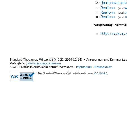
>
Reallohnverglei
=
Reallohn
(aus
W
=
Reallohn
(aus
D
=
Reallohn
(aus
T
Persistenter Identif
http://zbw.eu
Standard-Thesaurus Wirtschaft (v
9.20
,
2025-12-16
) ▪ Anregungen und Kommentar
Mailinglisten:
stw-announce
,
stw-user
ZBW - Leibniz-Informationszentrum Wirtschaft
-
Impressum
-
Datenschutz
Der Standard-Thesaurus Wirtschaft steht unter
CC BY 4.0
.