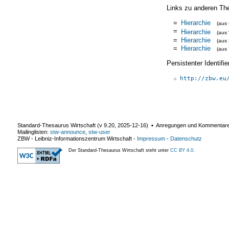
Links zu anderen Th
=
Hierarchie
(aus
=
Hierarchie
(aus
=
Hierarchie
(aus
=
Hierarchie
(aus
Persistenter Identif
http://zbw.eu
Standard-Thesaurus Wirtschaft (v
9.20
,
2025-12-16
) ▪ Anregungen und Kommentar
Mailinglisten:
stw-announce
,
stw-user
ZBW - Leibniz-Informationszentrum Wirtschaft
-
Impressum
-
Datenschutz
Der Standard-Thesaurus Wirtschaft steht unter
CC BY 4.0
.