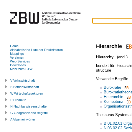
Hierarchie
Home
Alphabetische Liste der Deskriptoren
Mappings
Hierarchy
(engl.)
Versionen
Web Services
benutzt für:
Hierarch
Downloads
Mehr zum STW
structure
Verwandte Begriffe
V Volkswirtschaft
Bürokratie
B Betriebswirtschaft
Bürokratietheori
W Wirtschaftssektoren
Heterarchie
P Produkte
Kompetenz
Organisationsstr
N Nachbarwissenschaften
G Geographische Begriffe
Thesaurus Systemat
A Allgemeinwörter
B.01.02.01 Organ
N.06.02.02 Sozi