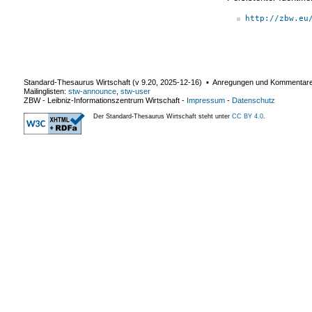
http://zbw.eu
Standard-Thesaurus Wirtschaft (v
9.20
,
2025-12-16
) ▪ Anregungen und Kommentar
Mailinglisten:
stw-announce
,
stw-user
ZBW - Leibniz-Informationszentrum Wirtschaft
-
Impressum
-
Datenschutz
Der Standard-Thesaurus Wirtschaft steht unter
CC BY 4.0
.