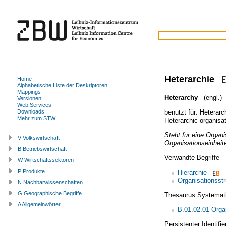
Heterarchie
Home
Alphabetische Liste der Deskriptoren
Mappings
Heterarchy
(engl.)
Versionen
Web Services
benutzt für:
Heterarc
Downloads
Mehr zum STW
Heterarchic organisa
Steht für eine Organi
V Volkswirtschaft
Organisationseinheit
B Betriebswirtschaft
Verwandte Begriffe
W Wirtschaftssektoren
P Produkte
Hierarchie
Organisationsstr
N Nachbarwissenschaften
G Geographische Begriffe
Thesaurus Systemat
A Allgemeinwörter
B.01.02.01 Organ
Persistenter Identif