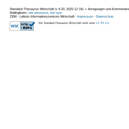
Standard-Thesaurus Wirtschaft (v
9.20
,
2025-12-16
) ▪ Anregungen und Kommentar
Mailinglisten:
stw-announce
,
stw-user
ZBW - Leibniz-Informationszentrum Wirtschaft
-
Impressum
-
Datenschutz
Der Standard-Thesaurus Wirtschaft steht unter
CC BY 4.0
.