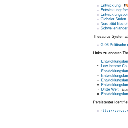
Entwicklung
Entwicklungsfor
Entwicklungspoli
Globaler Süden
Nord-Süd-Bezie
Schwellenländer
Thesaurus Systemat
G.06 Politische
Links zu anderen Th
=
Entwicklungslän
~
Low-income Cou
=
Entwicklungsla
=
Entwicklungsla
=
Entwicklungsla
=
Entwicklungsla
~
Dritte Welt
(au
=
Entwicklungsla
Persistenter Identif
http://zbw.eu