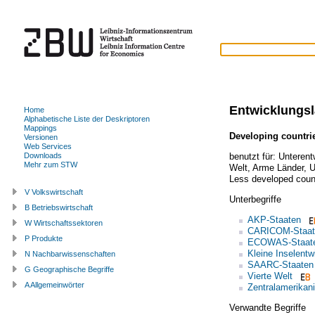
Entwicklungs
Home
Alphabetische Liste der Deskriptoren
Mappings
Developing countri
Versionen
Web Services
benutzt für:
Unterent
Downloads
Mehr zum STW
Welt
,
Arme Länder
,
U
Less developed coun
V Volkswirtschaft
Unterbegriffe
B Betriebswirtschaft
AKP-Staaten
W Wirtschaftssektoren
CARICOM-Staat
P Produkte
ECOWAS-Staat
Kleine Inselentw
N Nachbarwissenschaften
SAARC-Staaten
G Geographische Begriffe
Vierte Welt
A Allgemeinwörter
Zentralamerikan
Verwandte Begriffe