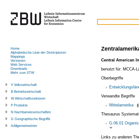
Zentralamerik
Home
Alphabetische Liste der Deskriptoren
Mappings
Central American I
Versionen
Web Services
benutzt für:
MCCA-Lä
Downloads
Mehr zum STW
Oberbegriffe
V Volkswirtschaft
Entwicklungslän
B Betriebswirtschaft
Verwandte Begriffe
W Wirtschaftssektoren
Mittelamerika
P Produkte
N Nachbarwissenschaften
Thesaurus Systemat
G Geographische Begriffe
G.06.01 Organis
A Allgemeinwörter
Links zu anderen Th