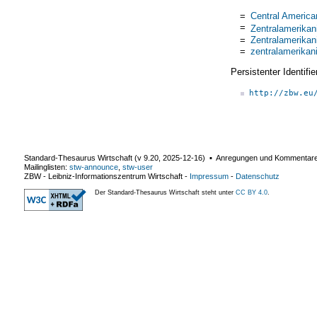
=
Central Americ
=
Zentralamerikan
=
Zentralamerikan
=
zentralamerikan
Persistenter Identif
http://zbw.eu
Standard-Thesaurus Wirtschaft (v
9.20
,
2025-12-16
) ▪ Anregungen und Kommentar
Mailinglisten:
stw-announce
,
stw-user
ZBW - Leibniz-Informationszentrum Wirtschaft
-
Impressum
-
Datenschutz
Der Standard-Thesaurus Wirtschaft steht unter
CC BY 4.0
.