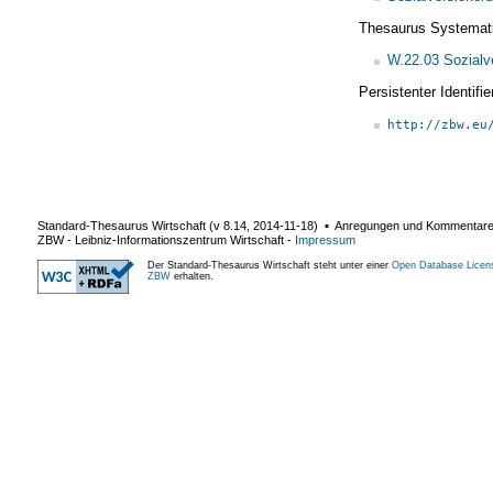
Thesaurus Systemat
W.22.03 Sozialv
Persistenter Identif
http://zbw.eu
Standard-Thesaurus Wirtschaft (v
8.14
,
2014-11-18
) ▪ Anregungen und Kommentar
ZBW - Leibniz-Informationszentrum Wirtschaft
-
Impressum
Der Standard-Thesaurus Wirtschaft steht unter einer
Open Database Licen
ZBW
erhalten.