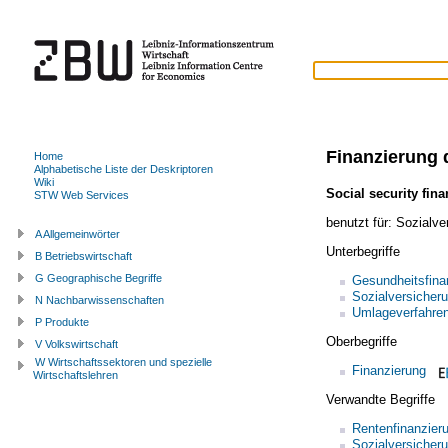
Finanzierung 
Home
Alphabetische Liste der Deskriptoren
Wiki
Social security fin
STW Web Services
benutzt für:
Sozialve
A Allgemeinwörter
Unterbegriffe
B Betriebswirtschaft
G Geographische Begriffe
Gesundheitsfina
Sozialversicheru
N Nachbarwissenschaften
Umlageverfahre
P Produkte
Oberbegriffe
V Volkswirtschaft
W Wirtschaftssektoren und spezielle
Finanzierung
Wirtschaftslehren
Verwandte Begriffe
Rentenfinanzier
Sozialversicher