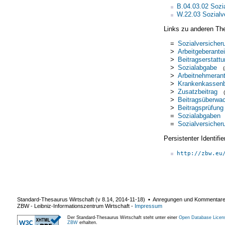
B.04.03.02 Sozia
W.22.03 Sozialv
Links zu anderen Th
=
Sozialversicher
>
Arbeitgeberantei
>
Beitragserstatt
>
Sozialabgabe
>
Arbeitnehmerant
>
Krankenkassenb
>
Zusatzbeitrag
>
Beitragsüberwa
>
Beitragsprüfung
=
Sozialabgaben
=
Sozialversicher
Persistenter Identif
http://zbw.eu
Standard-Thesaurus Wirtschaft (v
8.14
,
2014-11-18
) ▪ Anregungen und Kommentar
ZBW - Leibniz-Informationszentrum Wirtschaft
-
Impressum
Der Standard-Thesaurus Wirtschaft steht unter einer
Open Database Licen
ZBW
erhalten.