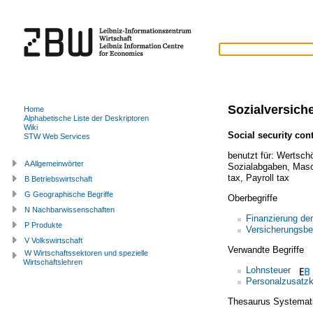
Sozialversich
Home
Alphabetische Liste der Deskriptoren
Wiki
Social security con
STW Web Services
benutzt für:
Wertschö
A Allgemeinwörter
Sozialabgaben
,
Masc
tax
,
Payroll tax
B Betriebswirtschaft
G Geographische Begriffe
Oberbegriffe
N Nachbarwissenschaften
Finanzierung der
P Produkte
Versicherungsbe
V Volkswirtschaft
Verwandte Begriffe
W Wirtschaftssektoren und spezielle
Wirtschaftslehren
Lohnsteuer
Personalzusatz
Thesaurus Systemat