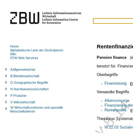
Rentenfinanzi
Home
Alphabetische Liste der Deskriptoren
Wiki
Pension finance
(e
STW Web Services
benutzt für:
Finanzie
A Allgemeinwörter
Oberbegriffe
B Betriebswirtschaft
G Geographische Begriffe
Finanzierung
N Nachbarwissenschaften
Verwandte Begriffe
P Produkte
Altersvorsorge
V Volkswirtschaft
Finanzierung der
W Wirtschaftssektoren und spezielle
Rentenpolitik
Wirtschaftslehren
Thesaurus Systemat
W.22.03 Sozialv