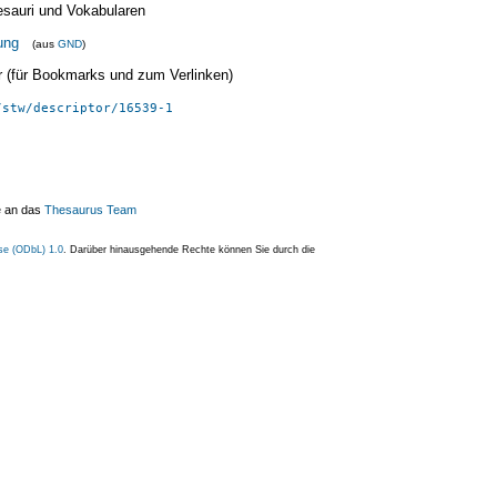
esauri und Vokabularen
ung
(aus
GND
)
ier (für Bookmarks und zum Verlinken)
/stw/descriptor/16539-1
e an das
Thesaurus Team
se (ODbL) 1.0
. Darüber hinausgehende Rechte können Sie durch die