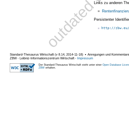
Links zu anderen Th
=
Rentenfinanzier
Persistenter Identif
http://zbw.eu
Standard-Thesaurus Wirtschaft (v
8.14
,
2014-11-18
) ▪ Anregungen und Kommentar
ZBW - Leibniz-Informationszentrum Wirtschaft
-
Impressum
Der Standard-Thesaurus Wirtschaft steht unter einer
Open Database Licen
ZBW
erhalten.