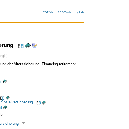
English
RDF/XML
RDF/Turtle
erung
ngl.)
rung der Alterssicherung
,
Financing retirement
 Sozialversicherung
ik
ersicherung