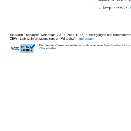
http://zbw.eu
Standard-Thesaurus Wirtschaft (v
8.14
,
2014-11-18
) ▪ Anregungen und Kommentar
ZBW - Leibniz-Informationszentrum Wirtschaft
-
Impressum
Der Standard-Thesaurus Wirtschaft steht unter einer
Open Database Licen
ZBW
erhalten.