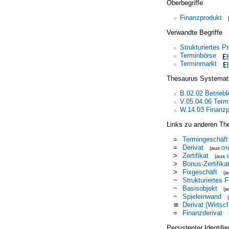
Oberbegriffe
Finanzprodukt
Verwandte Begriffe
Strukturiertes P
Terminbörse
Terminmarkt
Thesaurus Systemat
B.02.02 Betrieb
V.05.04.06 Term
W.14.03 Finanzp
Links zu anderen Th
=
Termingeschäft
=
Derivat
(aus
GN
>
Zertifikat
(aus
>
Bonus-Zertifika
>
Fixgeschäft
(
~
Strukturiertes 
~
Basisobjekt
(
~
Spieleinwand
≅
Derivat (Wirtsch
=
Finanzderivat
Persistenter Identif