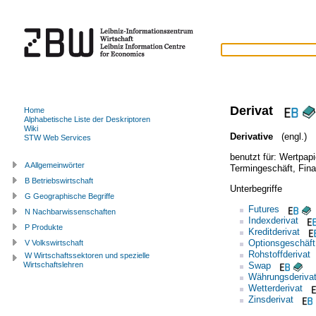
Derivat
Home
Alphabetische Liste der Deskriptoren
Wiki
Derivative
(engl.)
STW Web Services
benutzt für:
Wertpapi
A Allgemeinwörter
Termingeschäft
,
Fina
B Betriebswirtschaft
Unterbegriffe
G Geographische Begriffe
Futures
N Nachbarwissenschaften
Indexderivat
P Produkte
Kreditderivat
Optionsgeschäft
V Volkswirtschaft
Rohstoffderivat
W Wirtschaftssektoren und spezielle
Swap
Wirtschaftslehren
Währungsderiva
Wetterderivat
Zinsderivat