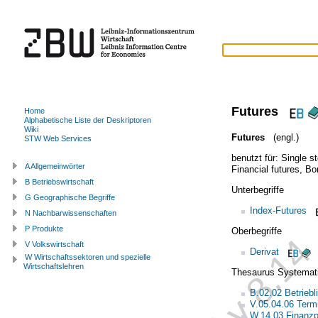
Futures
Home
Alphabetische Liste der Deskriptoren
Wiki
Futures
(engl.)
STW Web Services
benutzt für:
Single s
A Allgemeinwörter
Financial futures
,
Bo
B Betriebswirtschaft
Unterbegriffe
G Geographische Begriffe
Index-Futures
N Nachbarwissenschaften
P Produkte
Oberbegriffe
V Volkswirtschaft
Derivat
W Wirtschaftssektoren und spezielle
Wirtschaftslehren
Thesaurus Systemat
B.02.02 Betrieb
V.05.04.06 Term
W.14.03 Finanzp