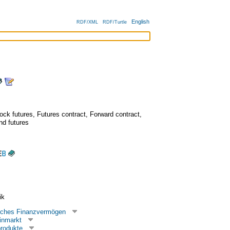
English
RDF/XML
RDF/Turtle
tock futures
,
Futures contract
,
Forward contract
,
nd futures
ik
liches Finanzvermögen
inmarkt
rodukte