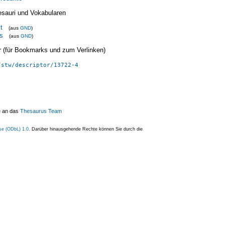
esauri und Vokabularen
t
(aus
GND
)
es
(aus
GND
)
ier (für Bookmarks und zum Verlinken)
/stw/descriptor/13722-4
e an das
Thesaurus Team
se (ODbL) 1.0
. Darüber hinausgehende Rechte können Sie durch die