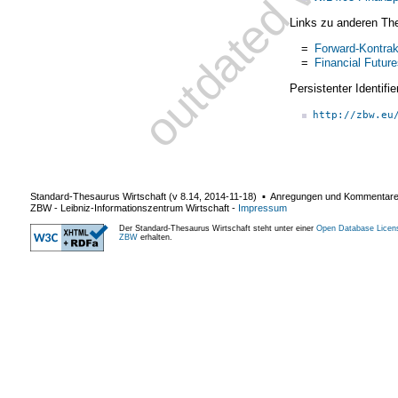
Links zu anderen Th
=
Forward-Kontrak
=
Financial Futur
Persistenter Identif
http://zbw.eu
Standard-Thesaurus Wirtschaft (v
8.14
,
2014-11-18
) ▪ Anregungen und Kommentar
ZBW - Leibniz-Informationszentrum Wirtschaft
-
Impressum
Der Standard-Thesaurus Wirtschaft steht unter einer
Open Database Licen
ZBW
erhalten.