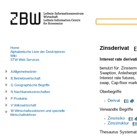
Zinsderivat
Home
Alphabetische Liste der Deskriptoren
Wiki
Interest rate derivat
STW Web Services
benutzt für:
Zinsterm
A Allgemeinwörter
Swaption
,
Anleiheopt
Interest rate futures
,
B Betriebswirtschaft
swap
,
Cap-floor mark
G Geographische Begriffe
Oberbegriffe
N Nachbarwissenschaften
P Produkte
Derivat
V Volkswirtschaft
Verwandte Begriffe
W Wirtschaftssektoren und spezielle
Wirtschaftslehren
Zinsrisiko
Zinsstruktur
Thesaurus Systemat