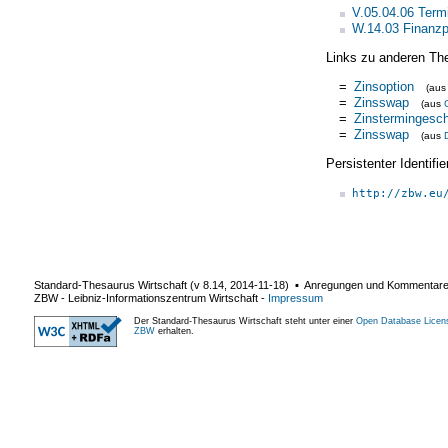
V.05.04.06 Term
W.14.03 Finanzp
Links zu anderen Th
=
Zinsoption
(au
=
Zinsswap
(aus
=
Zinstermingescha
=
Zinsswap
(aus
Persistenter Identif
http://zbw.eu
Standard-Thesaurus Wirtschaft (v
8.14
,
2014-11-18
) ▪ Anregungen und Kommentar
ZBW - Leibniz-Informationszentrum Wirtschaft
-
Impressum
Der Standard-Thesaurus Wirtschaft steht unter einer
Open Database Licen
ZBW
erhalten.