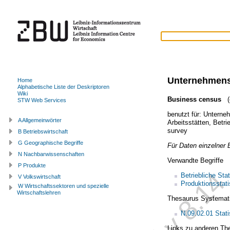
Unternehmenss
Home
Alphabetische Liste der Deskriptoren
Wiki
Business census
(e
STW Web Services
benutzt für:
Unterne
A Allgemeinwörter
Arbeitsstätten
,
Betri
survey
B Betriebswirtschaft
G Geographische Begriffe
Für Daten einzelner 
N Nachbarwissenschaften
Verwandte Begriffe
P Produkte
Betriebliche Stat
V Volkswirtschaft
Produktionsstati
W Wirtschaftssektoren und spezielle
Wirtschaftslehren
Thesaurus Systemat
N.09.02.01 Stati
Links zu anderen Th