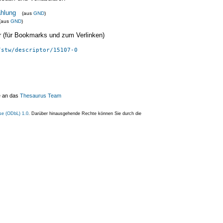
̈hlung
(aus
GND
)
(aus
GND
)
ier (für Bookmarks und zum Verlinken)
/stw/descriptor/15107-0
e an das
Thesaurus Team
se (ODbL) 1.0
. Darüber hinausgehende Rechte können Sie durch die