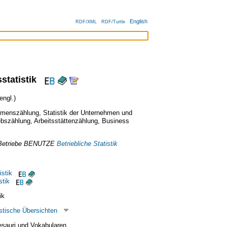
English
RDF/XML
RDF/Turtle
tatistik
ngl.)
hmenszählung
,
Statistik der Unternehmen und
ebszählung
,
Arbeitsstättenzählung
,
Business
Betriebe
BENUTZE
Betriebliche Statistik
istik
stik
ik
stische Übersichten
esauri und Vokabularen