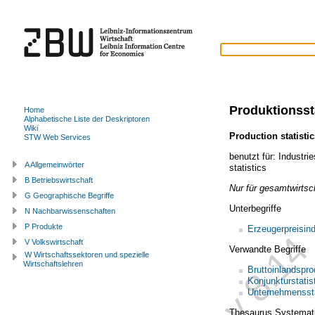
Produktionssta
Home
Alphabetische Liste der Deskriptoren
Wiki
Production statistic
STW Web Services
benutzt für:
Industrie
A Allgemeinwörter
statistics
B Betriebswirtschaft
Nur für gesamtwirtsch
G Geographische Begriffe
Unterbegriffe
N Nachbarwissenschaften
P Produkte
Erzeugerpreisin
V Volkswirtschaft
Verwandte Begriffe
W Wirtschaftssektoren und spezielle
Wirtschaftslehren
Bruttoinlandspro
Konjunkturstatis
Unternehmenssta
Thesaurus Systemat