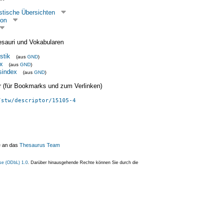
stische Übersichten
ion
esauri und Vokabularen
stik
(aus
GND
)
x
(aus
GND
)
sindex
(aus
GND
)
ier (für Bookmarks und zum Verlinken)
/stw/descriptor/15105-4
e an das
Thesaurus Team
se (ODbL) 1.0
. Darüber hinausgehende Rechte können Sie durch die