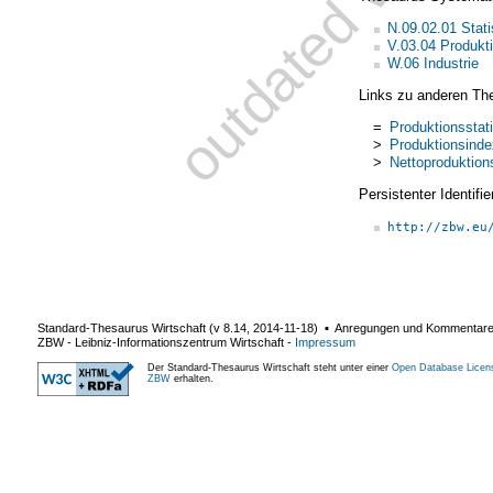
N.09.02.01 Stati
V.03.04 Produkt
W.06 Industrie
Links zu anderen Th
=
Produktionsstati
>
Produktionsinde
>
Nettoproduktion
Persistenter Identif
http://zbw.eu
Standard-Thesaurus Wirtschaft (v
8.14
,
2014-11-18
) ▪ Anregungen und Kommentar
ZBW - Leibniz-Informationszentrum Wirtschaft
-
Impressum
Der Standard-Thesaurus Wirtschaft steht unter einer
Open Database Licen
ZBW
erhalten.