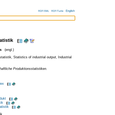
English
RDF/XML
RDF/Turtle
tistik
s
(engl.)
statistik
,
Statistics of industrial output
,
Industrial
aftliche Produktionsstatistiken.
dex
dukt
tik
tistik
ik