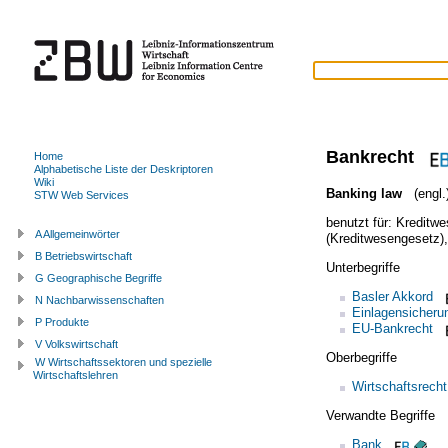
Bankrecht
Home
Alphabetische Liste der Deskriptoren
Wiki
Banking law
(engl.
STW Web Services
benutzt für:
Kreditwe
A Allgemeinwörter
(Kreditwesengesetz)
B Betriebswirtschaft
Unterbegriffe
G Geographische Begriffe
Basler Akkord
N Nachbarwissenschaften
Einlagensicheru
P Produkte
EU-Bankrecht
V Volkswirtschaft
Oberbegriffe
W Wirtschaftssektoren und spezielle
Wirtschaftslehren
Wirtschaftsrecht
Verwandte Begriffe
Bank