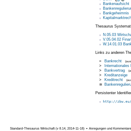
Bankenaufsicht
Bankenregulieru
Bankgeheimnis
Kapitalmarktrech
Thesaurus Systemat
N.05.03 Wirtscha
V.05.04.02 Fina
W.14.01.03 Bank
Links zu anderen Th
=
Bankrecht
(au
>
Internationales
>
Bankvertrag
(
>
Kreditanzeige
>
Kreditrecht
(a
≅
Bankenregulier
Persistenter Identif
http://zbw.eu
Standard-Thesaurus Wirtschaft (v
8.14
,
2014-11-18
) ▪ Anregungen und Kommentar