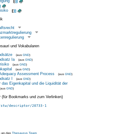
egung
isiko
ik
ftsrecht
nzmarktregulierung
enregulierung
esauri und Vokabularen
dsätze
(aus
GND
)
ndsatz Ia
(aus
GND
)
risiko
(aus
GND
)
kapital
(aus
GND
)
al Adequacy Assessment Process
(aus
GND
)
ndsatz I
(aus
GND
)
 das Eigenkapital und die Liquidität der
(aus
GND
)
ier (für Bookmarks und zum Verlinken)
/stw/descriptor/20733-1
e an das
Thesaurus Team