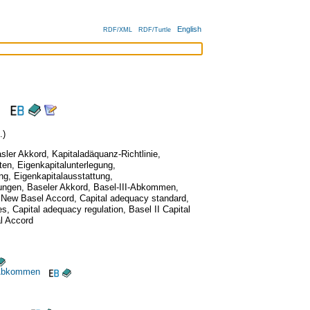
English
RDF/XML
RDF/Turtle
.)
sler Akkord
,
Kapitaladäquanz-Richtlinie
,
ten
,
Eigenkapitalunterlegung
,
ung
,
Eigenkapitalausstattung
,
rungen
,
Baseler Akkord
,
Basel-III-Abkommen
,
,
New Basel Accord
,
Capital adequacy standard
,
es
,
Capital adequacy regulation
,
Basel II Capital
l Accord
s Abkommen