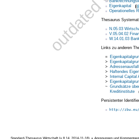
Bankrechnungsl
Eigenkapital
Operationelles R
Thesaurus Systemat
N.05.03 Wirtscha
V.05.04.02 Fina
W.14.01.03 Bank
Links zu anderen Th
=
Eigenkapitalgrun
>
Eigenkapitalgru
>
Adressenausfall
>
Haftendes Eigen
>
Internal Capit
>
Eigenkapitalgru
~
Grundsätze über
Kreditinstitute
Persistenter Identif
http://zbw.eu
Standard-Thesaurus Wirtschaft (v
8.14
,
2014-11-18
) ▪ Anregungen und Kommentar