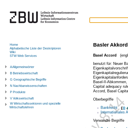
Basler Akkord
Home
Alphabetische Liste der Deskriptoren
Wiki
Basel Accord
(engl
STW Web Services
benutzt für:
Neuer Ba
A Allgemeinwörter
Eigenkapitalvorschrif
Eigenkapitalregulier
B Betriebswirtschaft
Eigenkapitalanforde
G Geographische Begriffe
Basel-II-Abkommen
N Nachbarwissenschaften
Capital adequacy rul
Accord
,
Basel Capita
P Produkte
V Volkswirtschaft
Oberbegriffe
W Wirtschaftssektoren und spezielle
Bankrecht
Wirtschaftslehren
Internationale
Verwandte Begriffe