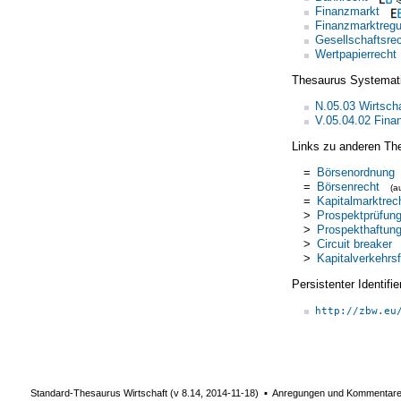
Finanzmarkt
Finanzmarktregu
Gesellschaftsre
Wertpapierrecht
Thesaurus Systemat
N.05.03 Wirtscha
V.05.04.02 Fina
Links zu anderen Th
=
Börsenordnung
=
Börsenrecht
(a
=
Kapitalmarktrec
>
Prospektprüfun
>
Prospekthaftun
>
Circuit breaker
>
Kapitalverkehrsf
Persistenter Identif
http://zbw.eu
Standard-Thesaurus Wirtschaft (v
8.14
,
2014-11-18
) ▪ Anregungen und Kommentar