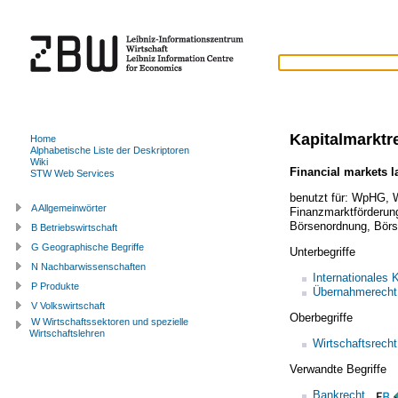
Kapitalmarktr
Home
Alphabetische Liste der Deskriptoren
Wiki
Financial markets 
STW Web Services
benutzt für:
WpHG
,
A Allgemeinwörter
Finanzmarktförderun
Börsenordnung
,
Börs
B Betriebswirtschaft
G Geographische Begriffe
Unterbegriffe
N Nachbarwissenschaften
Internationales 
P Produkte
Übernahmerecht
V Volkswirtschaft
Oberbegriffe
W Wirtschaftssektoren und spezielle
Wirtschaftslehren
Wirtschaftsrecht
Verwandte Begriffe
Bankrecht