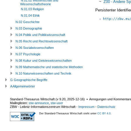
N.01.02 Wissenschaft und
~
Z00 - Andere Sp
Wissenschaftstheorie
N.01.03 Religion
Persistenter Identif
N.01.04 Ethik
http://zbw.eu
N.02 Geschichte
N.03 Demographie
N.04 Politik und Politikwissenschaft
N.05 Recht und Rechtswissenschaft
N.06 Sozialwissenschaften
N.07 Psychologie
N.08 Kultur und Geisteswissenschaften
N.09 Mathematische und statistische Methoden
N.10 Naturwissenschaften und Technik
G Geographische Begriffe
A Allgemeinwörter
Standard-Thesaurus Wirtschaft (v
9.20
,
2025-12-16
) ▪ Anregungen und Kommentar
Mailinglisten:
stw-announce
,
stw-user
ZBW - Leibniz-Informationszentrum Wirtschaft
-
Impressum
-
Datenschutz
Der Standard-Thesaurus Wirtschaft steht unter
CC BY 4.0
.