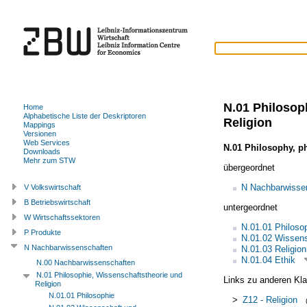
N.01 Philosop
Home
Alphabetische Liste der Deskriptoren
Religion
Mappings
Versionen
Web Services
N.01 Philosophy, ph
Downloads
Mehr zum STW
übergeordnet
N Nachbarwisse
V Volkswirtschaft
B Betriebswirtschaft
untergeordnet
W Wirtschaftssektoren
N.01.01 Philoso
P Produkte
N.01.02 Wissens
N Nachbarwissenschaften
N.01.03 Religion
N.01.04 Ethik
N.00 Nachbarwissenschaften
N.01 Philosophie, Wissenschaftstheorie und
Links zu anderen Kla
Religion
N.01.01 Philosophie
>
Z12 - Religion