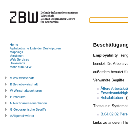
Beschäftigung
Home
Alphabetische Liste der Deskriptoren
Mappings
Employability
(engl
Versionen
Web Services
benutzt für:
Arbeitsve
Downloads
Mehr zum STW
außerdem benutzt fü
V Volkswirtschaft
Verwandte Begriffe
B Betriebswirtschaft
Ältere Arbeitskrä
W Wirtschaftssektoren
Erwerbsunfähigk
P Produkte
Rehabilitation
N Nachbarwissenschaften
Thesaurus Systemat
G Geographische Begriffe
B.04.02.02 Per
A Allgemeinwörter
Links zu anderen Th