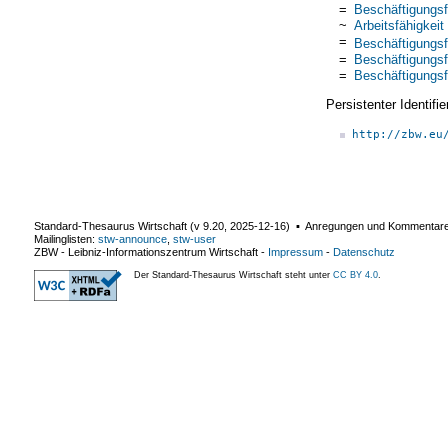
=
Beschäftigungsf
~
Arbeitsfähigkeit
=
Beschäftigungsf
=
Beschäftigungsf
=
Beschäftigungsf
Persistenter Identif
http://zbw.eu
Standard-Thesaurus Wirtschaft (v
9.20
,
2025-12-16
) ▪ Anregungen und Kommentar
Mailinglisten:
stw-announce
,
stw-user
ZBW - Leibniz-Informationszentrum Wirtschaft
-
Impressum
-
Datenschutz
Der Standard-Thesaurus Wirtschaft steht unter
CC BY 4.0
.