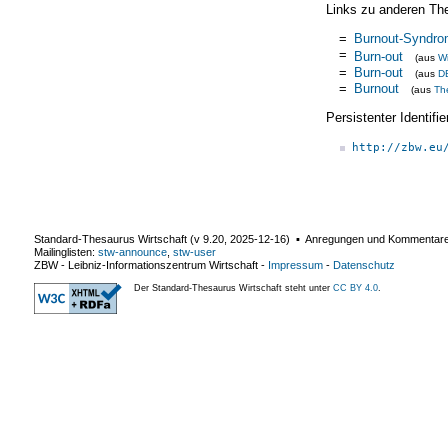
Links zu anderen Th
=
Burnout-Syndr
=
Burn-out
(aus
Wi
=
Burn-out
(aus
D
=
Burnout
(aus
Th
Persistenter Identif
http://zbw.eu
Standard-Thesaurus Wirtschaft (v
9.20
,
2025-12-16
) ▪ Anregungen und Kommentar
Mailinglisten:
stw-announce
,
stw-user
ZBW - Leibniz-Informationszentrum Wirtschaft
-
Impressum
-
Datenschutz
Der Standard-Thesaurus Wirtschaft steht unter
CC BY 4.0
.