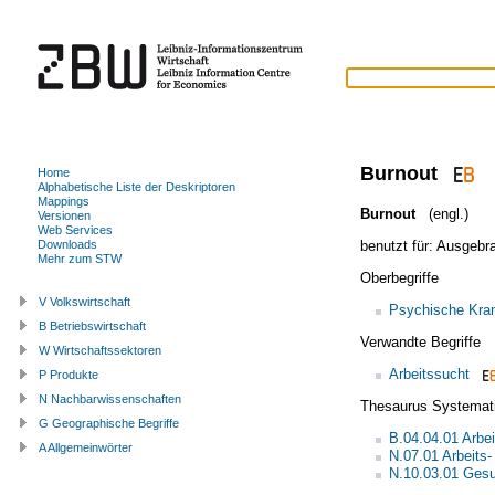
Burnout
Home
Alphabetische Liste der Deskriptoren
Mappings
Burnout
(engl.)
Versionen
Web Services
benutzt für:
Ausgebra
Downloads
Mehr zum STW
Oberbegriffe
V Volkswirtschaft
Psychische Kran
B Betriebswirtschaft
Verwandte Begriffe
W Wirtschaftssektoren
Arbeitssucht
P Produkte
N Nachbarwissenschaften
Thesaurus Systemat
G Geographische Begriffe
B.04.04.01 Arbe
A Allgemeinwörter
N.07.01 Arbeits
N.10.03.01 Gesu