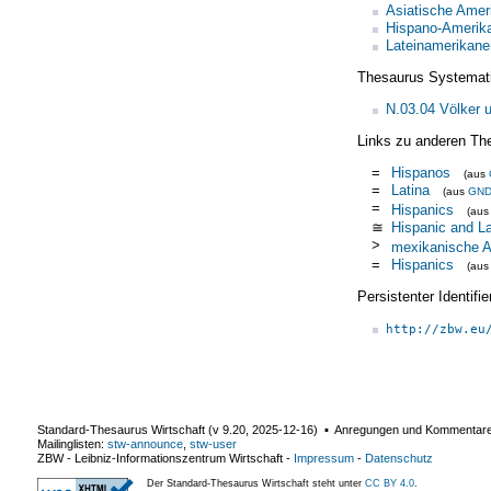
Asiatische Amer
Hispano-Amerik
Lateinamerikane
Thesaurus Systemat
N.03.04 Völker 
Links zu anderen Th
=
Hispanos
(aus
=
Latina
(aus
GN
=
Hispanics
(au
≅
Hispanic and L
>
mexikanische A
=
Hispanics
(au
Persistenter Identif
http://zbw.eu
Standard-Thesaurus Wirtschaft (v
9.20
,
2025-12-16
) ▪ Anregungen und Kommentar
Mailinglisten:
stw-announce
,
stw-user
ZBW - Leibniz-Informationszentrum Wirtschaft
-
Impressum
-
Datenschutz
Der Standard-Thesaurus Wirtschaft steht unter
CC BY 4.0
.