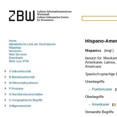
Hispano-Amer
Home
Alphabetische Liste der Deskriptoren
Mappings
Hispanics
(engl.)
Versionen
Web Services
benutzt für:
Mexikani
Downloads
Mehr zum STW
Amerikaner
,
Latinos
Americans
V Volkswirtschaft
Spanisch-sprachige 
B Betriebswirtschaft
Unterbegriffe
W Wirtschaftssektoren
P Produkte
Puertoricaner
N Nachbarwissenschaften
Oberbegriffe
G Geographische Begriffe
Amerikaner
A Allgemeinwörter
Verwandte Begriffe