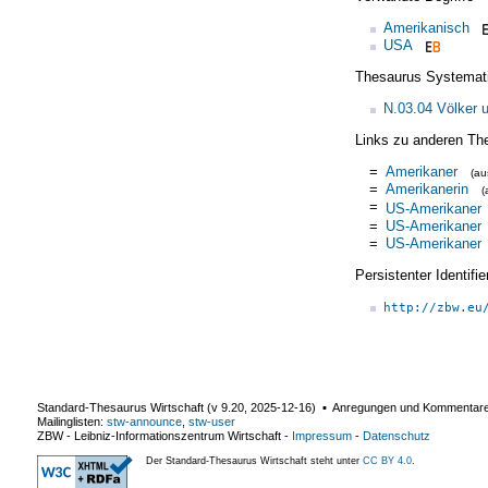
Amerikanisch
USA
Thesaurus Systemat
N.03.04 Völker 
Links zu anderen Th
=
Amerikaner
(a
=
Amerikanerin
(
=
US-Amerikaner
=
US-Amerikaner
=
US-Amerikaner
Persistenter Identif
http://zbw.eu
Standard-Thesaurus Wirtschaft (v
9.20
,
2025-12-16
) ▪ Anregungen und Kommentar
Mailinglisten:
stw-announce
,
stw-user
ZBW - Leibniz-Informationszentrum Wirtschaft
-
Impressum
-
Datenschutz
Der Standard-Thesaurus Wirtschaft steht unter
CC BY 4.0
.