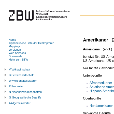
Amerikaner
Home
Alphabetische Liste der Deskriptoren
Mappings
Americans
(engl.)
Versionen
Web Services
benutzt für:
US-Amer
Downloads
Mehr zum STW
US-Americans
,
US c
Nur für die Bewohner
V Volkswirtschaft
Unterbegriffe
B Betriebswirtschaft
W Wirtschaftssektoren
Afroamerikaner
P Produkte
Asiatische Amer
Hispano-Amerik
N Nachbarwissenschaften
G Geographische Begriffe
Oberbegriffe
A Allgemeinwörter
Nordamerikaner
Verwandte Begriffe