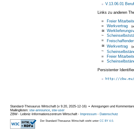
V.13.06.01 Beruf
Links zu anderen Th
=
Freier Mitarbeit
=
Werkvertrag
(
≅
Werklieferungsv
~
Scheinselbststä
=
Freischaffender
≅
Werkvertrag
(
~
Scheinselbständ
=
Freier Mitarbeit
=
Scheinselbstän
Persistenter Identif
http://zbw.eu
Standard-Thesaurus Wirtschaft (v
9.20
,
2025-12-16
) ▪ Anregungen und Kommentar
Mailinglisten:
stw-announce
,
stw-user
ZBW - Leibniz-Informationszentrum Wirtschaft
-
Impressum
-
Datenschutz
Der Standard-Thesaurus Wirtschaft steht unter
CC BY 4.0
.