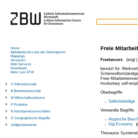
Freie Mitarbei
Home
Alphabetische Liste der Deskriptoren
Mappings
Freelancers
(engl.)
Versionen
Web Services
benutzt für:
Werkvert
Downloads
Mehr zum STW
Scheinselbstständig
Freie Mitarbeiterinne
Involuntary self-emp
V Volkswirtschaft
B Betriebswirtschaft
Oberbegriffe
W Wirtschaftssektoren
Selbstständige
P Produkte
Verwandte Begriffe
N Nachbarwissenschaften
G Geographische Begriffe
Atypische Besch
Gig Economy
A Allgemeinwörter
Thesaurus Systemat