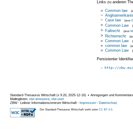
Links zu anderen Th
=
Common law
(
~
Angloamerikani
~
Case law
(aus
=
Common Law
>
Fallrecht
(aus
W
>
Richterrecht
(a
=
Common Law
=
common law
(
=
Common Law
Persistenter Identif
http://zbw.eu
Standard-Thesaurus Wirtschaft (v
9.20
,
2025-12-16
) ▪ Anregungen und Kommentar
Mailinglisten:
stw-announce
,
stw-user
ZBW - Leibniz-Informationszentrum Wirtschaft
-
Impressum
-
Datenschutz
Der Standard-Thesaurus Wirtschaft steht unter
CC BY 4.0
.