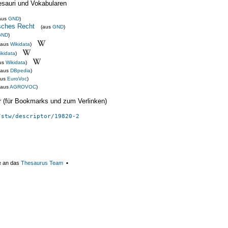
esauri und Vokabularen
aus
GND
)
sches Recht
(aus
GND
)
GND
)
(aus
Wikidata
)
ikidata
)
us
Wikidata
)
(aus
DBpedia
)
aus
EuroVoc
)
(aus
AGROVOC
)
ier (für Bookmarks und zum Verlinken)
/stw/descriptor/19820-2
e an das
Thesaurus Team
▪