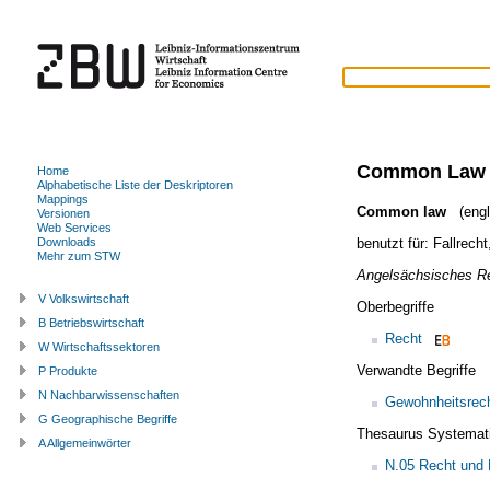
Common Law
Home
Alphabetische Liste der Deskriptoren
Mappings
Common law
(engl
Versionen
Web Services
benutzt für:
Fallrecht
Downloads
Mehr zum STW
Angelsächsisches R
V Volkswirtschaft
Oberbegriffe
B Betriebswirtschaft
Recht
W Wirtschaftssektoren
Verwandte Begriffe
P Produkte
N Nachbarwissenschaften
Gewohnheitsrec
G Geographische Begriffe
Thesaurus Systemat
A Allgemeinwörter
N.05 Recht und 