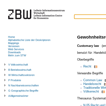
Gewohnheitsr
Home
Alphabetische Liste der Deskriptoren
Mappings
Customary law
(eng
Versionen
Web Services
benutzt für:
Handels
Downloads
Mehr zum STW
Oberbegriffe
V Volkswirtschaft
Recht
B Betriebswirtschaft
Verwandte Begriffe
W Wirtschaftssektoren
Common Law
P Produkte
Handelsrecht
N Nachbarwissenschaften
Traditionelle Wir
G Geographische Begriffe
Völkerrecht
A Allgemeinwörter
Thesaurus Systemat
N.05 Recht und 