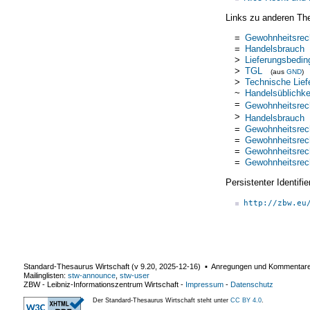
Links zu anderen Th
=
Gewohnheitsrec
=
Handelsbrauch
>
Lieferungsbedi
>
TGL
(aus
GND
)
>
Technische Lie
~
Handelsüblichke
=
Gewohnheitsrec
>
Handelsbrauch
=
Gewohnheitsrec
=
Gewohnheitsrec
=
Gewohnheitsrec
=
Gewohnheitsrec
Persistenter Identif
http://zbw.eu
Standard-Thesaurus Wirtschaft (v
9.20
,
2025-12-16
) ▪ Anregungen und Kommentar
Mailinglisten:
stw-announce
,
stw-user
ZBW - Leibniz-Informationszentrum Wirtschaft
-
Impressum
-
Datenschutz
Der Standard-Thesaurus Wirtschaft steht unter
CC BY 4.0
.