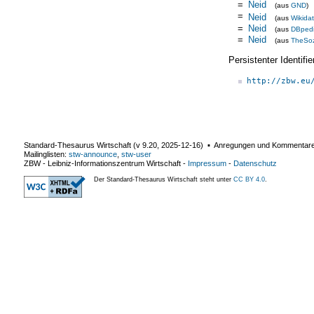
=
Neid
(aus
GND
)
=
Neid
(aus
Wikida
=
Neid
(aus
DBped
=
Neid
(aus
TheSo
Persistenter Identif
http://zbw.eu
Standard-Thesaurus Wirtschaft (v
9.20
,
2025-12-16
) ▪ Anregungen und Kommentar
Mailinglisten:
stw-announce
,
stw-user
ZBW - Leibniz-Informationszentrum Wirtschaft
-
Impressum
-
Datenschutz
Der Standard-Thesaurus Wirtschaft steht unter
CC BY 4.0
.