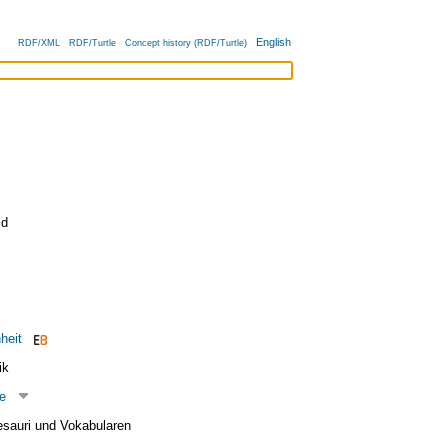
English
RDF/XML
RDF/Turtle
Concept history (RDF/Turtle)
id
heit
ik
e
esauri und Vokabularen