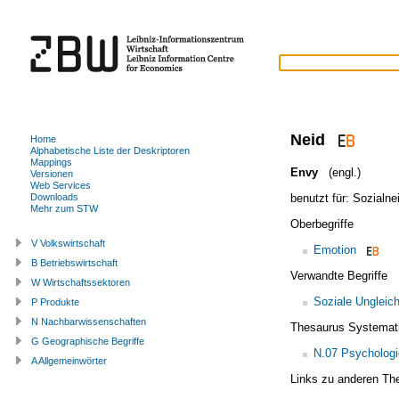
Neid
Home
Alphabetische Liste der Deskriptoren
Mappings
Envy
(engl.)
Versionen
Web Services
benutzt für:
Sozialne
Downloads
Mehr zum STW
Oberbegriffe
V Volkswirtschaft
Emotion
B Betriebswirtschaft
Verwandte Begriffe
W Wirtschaftssektoren
Soziale Ungleich
P Produkte
N Nachbarwissenschaften
Thesaurus Systemat
G Geographische Begriffe
N.07 Psychologi
A Allgemeinwörter
Links zu anderen Th