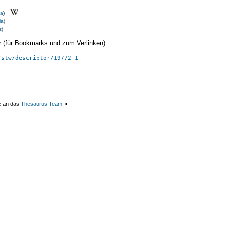
ta
)
ia
)
z
)
ier (für Bookmarks und zum Verlinken)
/stw/descriptor/19772-1
e an das
Thesaurus Team
▪