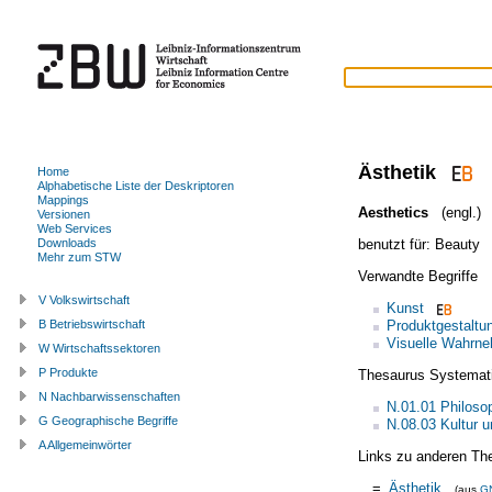
Ästhetik
Home
Alphabetische Liste der Deskriptoren
Mappings
Aesthetics
(engl.)
Versionen
Web Services
benutzt für:
Beauty
Downloads
Mehr zum STW
Verwandte Begriffe
V Volkswirtschaft
Kunst
Produktgestaltu
B Betriebswirtschaft
Visuelle Wahrn
W Wirtschaftssektoren
P Produkte
Thesaurus Systemat
N Nachbarwissenschaften
N.01.01 Philoso
G Geographische Begriffe
N.08.03 Kultur 
A Allgemeinwörter
Links zu anderen Th
=
Ästhetik
(aus
G