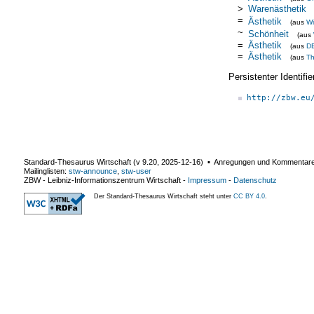
>
Warenästhetik
=
Ästhetik
(aus
Wi
~
Schönheit
(aus
=
Ästhetik
(aus
D
=
Ästhetik
(aus
T
Persistenter Identif
http://zbw.eu
Standard-Thesaurus Wirtschaft (v
9.20
,
2025-12-16
) ▪ Anregungen und Kommentar
Mailinglisten:
stw-announce
,
stw-user
ZBW - Leibniz-Informationszentrum Wirtschaft
-
Impressum
-
Datenschutz
Der Standard-Thesaurus Wirtschaft steht unter
CC BY 4.0
.