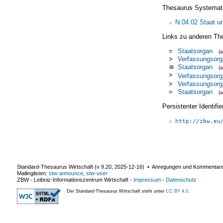
Thesaurus Systemat
N.04.02 Staat u
Links zu anderen Th
=
Staatsorgan
(
>
Verfassungsorg
≅
Staatsorgan
(
>
Verfassungsorg
>
Verfassungsorg
=
Staatsorgan
(
Persistenter Identif
http://zbw.eu
Standard-Thesaurus Wirtschaft (v
9.20
,
2025-12-16
) ▪ Anregungen und Kommentar
Mailinglisten:
stw-announce
,
stw-user
ZBW - Leibniz-Informationszentrum Wirtschaft
-
Impressum
-
Datenschutz
Der Standard-Thesaurus Wirtschaft steht unter
CC BY 4.0
.