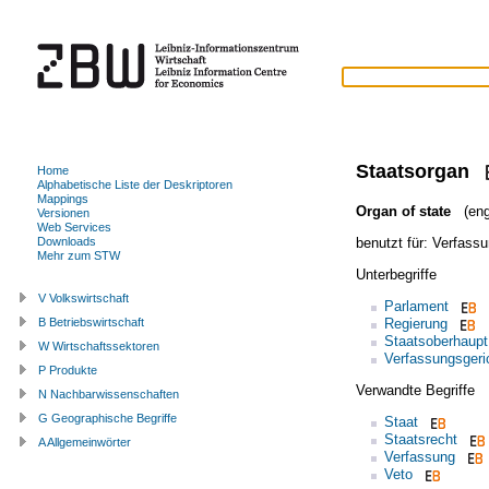
Staatsorgan
Home
Alphabetische Liste der Deskriptoren
Mappings
Organ of state
(eng
Versionen
Web Services
benutzt für:
Verfassu
Downloads
Mehr zum STW
Unterbegriffe
V Volkswirtschaft
Parlament
Regierung
B Betriebswirtschaft
Staatsoberhaupt
W Wirtschaftssektoren
Verfassungsgeri
P Produkte
Verwandte Begriffe
N Nachbarwissenschaften
G Geographische Begriffe
Staat
Staatsrecht
A Allgemeinwörter
Verfassung
Veto