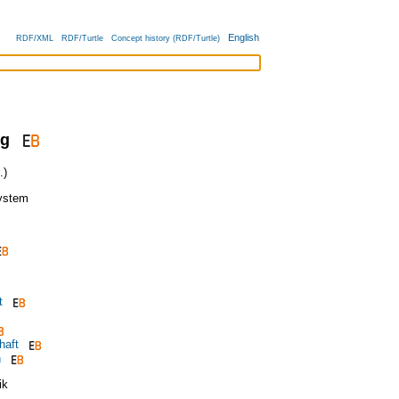
English
RDF/XML
RDF/Turtle
Concept history (RDF/Turtle)
ng
.)
ystem
t
haft
h
ik