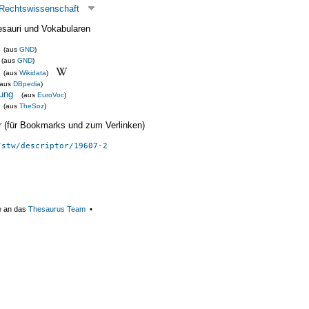
Rechtswissenschaft
esauri und Vokabularen
(aus
GND
)
(aus
GND
)
(aus
Wikidata
)
(aus
DBpedia
)
sung
(aus
EuroVoc
)
(aus
TheSoz
)
ier (für Bookmarks und zum Verlinken)
/stw/descriptor/19607-2
e an das
Thesaurus Team
▪