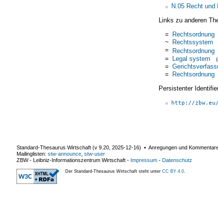
N.05 Recht und 
Links zu anderen Th
=
Rechtsordnung
~
Rechtssystem
=
Rechtsordnung
=
Legal system
=
Gerichtsverfas
=
Rechtsordnung
Persistenter Identif
http://zbw.eu
Standard-Thesaurus Wirtschaft (v
9.20
,
2025-12-16
) ▪ Anregungen und Kommentar
Mailinglisten:
stw-announce
,
stw-user
ZBW - Leibniz-Informationszentrum Wirtschaft
-
Impressum
-
Datenschutz
Der Standard-Thesaurus Wirtschaft steht unter
CC BY 4.0
.