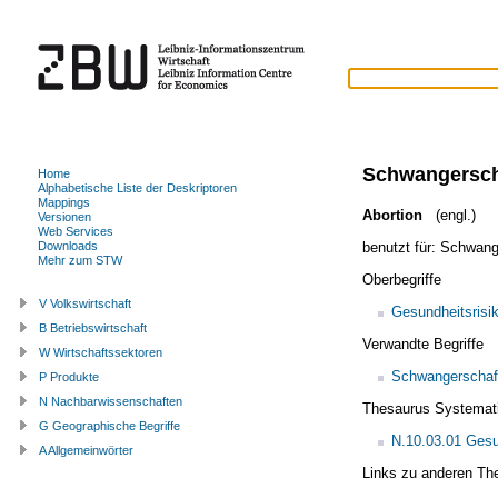
Schwangersch
Home
Alphabetische Liste der Deskriptoren
Mappings
Abortion
(engl.)
Versionen
Web Services
benutzt für:
Schwang
Downloads
Mehr zum STW
Oberbegriffe
V Volkswirtschaft
Gesundheitsrisi
B Betriebswirtschaft
Verwandte Begriffe
W Wirtschaftssektoren
Schwangerschaf
P Produkte
N Nachbarwissenschaften
Thesaurus Systemat
G Geographische Begriffe
N.10.03.01 Gesu
A Allgemeinwörter
Links zu anderen Th