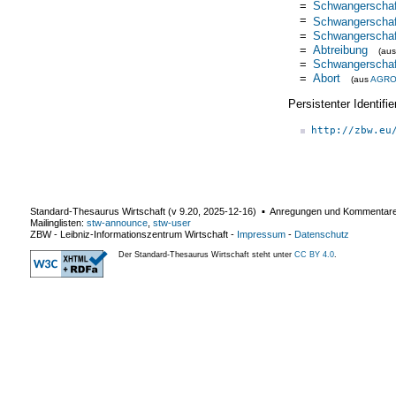
=
Schwangerschaf
=
Schwangerschaf
=
Schwangerschaf
=
Abtreibung
(au
=
Schwangerschaf
=
Abort
(aus
AGR
Persistenter Identif
http://zbw.eu
Standard-Thesaurus Wirtschaft (v
9.20
,
2025-12-16
) ▪ Anregungen und Kommentar
Mailinglisten:
stw-announce
,
stw-user
ZBW - Leibniz-Informationszentrum Wirtschaft
-
Impressum
-
Datenschutz
Der Standard-Thesaurus Wirtschaft steht unter
CC BY 4.0
.