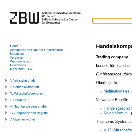
Handelskomp
Home
Alphabetische Liste der Deskriptoren
Mappings
Trading company
(
Versionen
Web Services
benutzt für:
Handels
Downloads
Mehr zum STW
Für historische über
V Volkswirtschaft
Oberbegriffe
B Betriebswirtschaft
Multinationales
W Wirtschaftssektoren
Verwandte Begriffe
P Produkte
N Nachbarwissenschaften
Handelsgeschic
Kolonialismus
G Geographische Begriffe
A Allgemeinwörter
Thesaurus Systemat
V.15 Wirtschaft