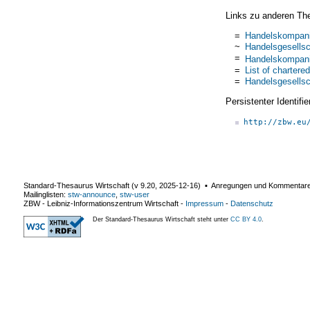
Links zu anderen Th
=
Handelskompan
~
Handelsgesellsc
=
Handelskompan
=
List of charter
=
Handelsgesellsc
Persistenter Identif
http://zbw.eu
Standard-Thesaurus Wirtschaft (v
9.20
,
2025-12-16
) ▪ Anregungen und Kommentar
Mailinglisten:
stw-announce
,
stw-user
ZBW - Leibniz-Informationszentrum Wirtschaft
-
Impressum
-
Datenschutz
Der Standard-Thesaurus Wirtschaft steht unter
CC BY 4.0
.