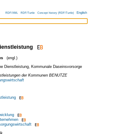
English
RDF/XML
RDF/Turtle
Concept history (RDF/Turtle)
enstleistung
es
(engl.)
he Dienstleistung
,
Kommunale Daseinsvorsorge
stleistungen der Kommunen
BENUTZE
ngswirtschaft
stleistung
icklung
ternehmen
orgungswirtschaft
ik