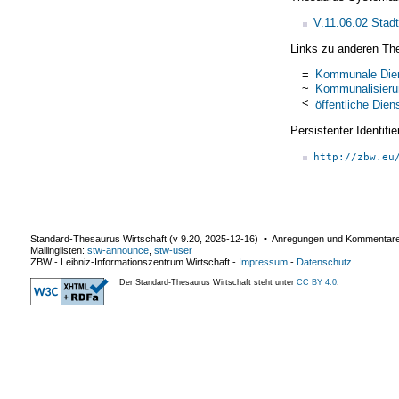
V.11.06.02 Stad
Links zu anderen Th
=
Kommunale Dien
~
Kommunalisieru
<
öffentliche Dien
Persistenter Identif
http://zbw.eu
Standard-Thesaurus Wirtschaft (v
9.20
,
2025-12-16
) ▪ Anregungen und Kommentar
Mailinglisten:
stw-announce
,
stw-user
ZBW - Leibniz-Informationszentrum Wirtschaft
-
Impressum
-
Datenschutz
Der Standard-Thesaurus Wirtschaft steht unter
CC BY 4.0
.