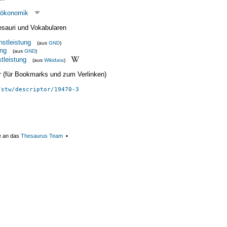
tökonomik
esauri und Vokabularen
stleistung
(aus
GND
)
ng
(aus
GND
)
stleistung
(aus
Wikidata
)
ier (für Bookmarks und zum Verlinken)
/stw/descriptor/19470-3
e an das
Thesaurus Team
▪