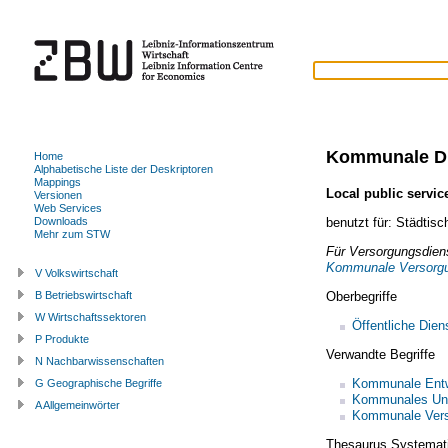
Kommunale Di
Home
Alphabetische Liste der Deskriptoren
Mappings
Local public servic
Versionen
Web Services
benutzt für:
Städtisc
Downloads
Mehr zum STW
Für Versorgungsdien
Kommunale Versorgu
V Volkswirtschaft
Oberbegriffe
B Betriebswirtschaft
W Wirtschaftssektoren
Öffentliche Dien
P Produkte
Verwandte Begriffe
N Nachbarwissenschaften
Kommunale Entw
G Geographische Begriffe
Kommunales Un
A Allgemeinwörter
Kommunale Vers
Thesaurus Systemat