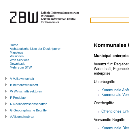
Kommunales 
Home
Alphabetische Liste der Deskriptoren
Mappings
Municipal enterpris
Versionen
Web Services
benutzt für:
Regiebet
Downloads
Mehr zum STW
Wirtschaft
,
Eigenbetr
enterprise
V Volkswirtschaft
Unterbegriffe
B Betriebswirtschaft
Kommunale Abfal
W Wirtschaftssektoren
Kommunale Vers
P Produkte
Oberbegriffe
N Nachbarwissenschaften
G Geographische Begriffe
Öffentliches Un
A Allgemeinwörter
Verwandte Begriffe
Kommunale Dien