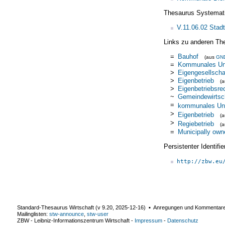
Thesaurus Systemat
V.11.06.02 Stad
Links zu anderen Th
=
Bauhof
(aus
GN
=
Kommunales Un
>
Eigengesellscha
>
Eigenbetrieb
(
>
Eigenbetriebsre
~
Gemeindewirtsc
=
kommunales Un
>
Eigenbetrieb
(
>
Regiebetrieb
(
=
Municipally own
Persistenter Identif
http://zbw.eu
Standard-Thesaurus Wirtschaft (v
9.20
,
2025-12-16
) ▪ Anregungen und Kommentar
Mailinglisten:
stw-announce
,
stw-user
ZBW - Leibniz-Informationszentrum Wirtschaft
-
Impressum
-
Datenschutz