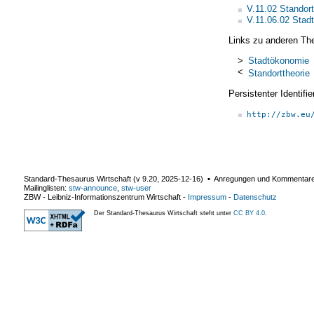
V.11.02 Standor
V.11.06.02 Stad
Links zu anderen Th
>
Stadtökonomie
<
Standorttheorie
Persistenter Identif
http://zbw.eu
Standard-Thesaurus Wirtschaft (v
9.20
,
2025-12-16
) ▪ Anregungen und Kommentar
Mailinglisten:
stw-announce
,
stw-user
ZBW - Leibniz-Informationszentrum Wirtschaft
-
Impressum
-
Datenschutz
Der Standard-Thesaurus Wirtschaft steht unter
CC BY 4.0
.