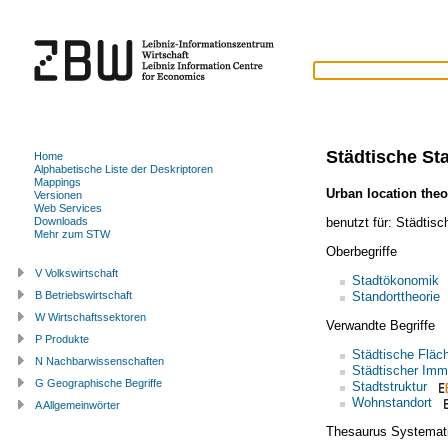
Städtische St
Home
Alphabetische Liste der Deskriptoren
Mappings
Urban location theo
Versionen
Web Services
benutzt für:
Städtisc
Downloads
Mehr zum STW
Oberbegriffe
V Volkswirtschaft
Stadtökonomik
Standorttheorie
B Betriebswirtschaft
W Wirtschaftssektoren
Verwandte Begriffe
P Produkte
Städtische Fläc
N Nachbarwissenschaften
Städtischer Imm
G Geographische Begriffe
Stadtstruktur
Wohnstandort
A Allgemeinwörter
Thesaurus Systemat