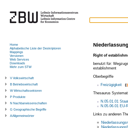
Niederlassung
Home
Alphabetische Liste der Deskriptoren
Mappings
Right of establishm
Versionen
Web Services
benutzt für:
Wegzugsf
Downloads
Mehr zum STW
establishment
Oberbegriffe
V Volkswirtschaft
Freizügigkeit
B Betriebswirtschaft
W Wirtschaftssektoren
Thesaurus Systemat
P Produkte
N.05.01.01 Staa
N Nachbarwissenschaften
N.05.06.01 EU-
G Geographische Begriffe
Links zu anderen Th
A Allgemeinwörter
=
Niederlassungsr
>
Niederlassungsfr