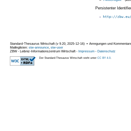
Persistenter Identif
http://zbw.eu
Standard-Thesaurus Wirtschaft (v
9.20
,
2025-12-16
) ▪ Anregungen und Kommentar
Mailinglisten:
stw-announce
,
stw-user
ZBW - Leibniz-Informationszentrum Wirtschaft
-
Impressum
-
Datenschutz
Der Standard-Thesaurus Wirtschaft steht unter
CC BY 4.0
.