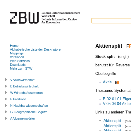
Aktiensplit
Home
Alphabetische Liste der Deskriptoren
Mappings
Stock split
(engl.)
Versionen
Web Services
benutzt für:
Reverse 
Downloads
Mehr zum STW
Oberbegriffe
V Volkswirtschaft
Aktie
B Betriebswirtschaft
Thesaurus Systemat
W Wirtschaftssektoren
B.02.01.01 Eige
P Produkte
V.05.04.04 Akti
N Nachbarwissenschaften
Links zu anderen Th
G Geographische Begriffe
A Allgemeinwörter
=
Aktiensplit
(au
=
Aktiensplit
(au
=
Aktiensplit
(au